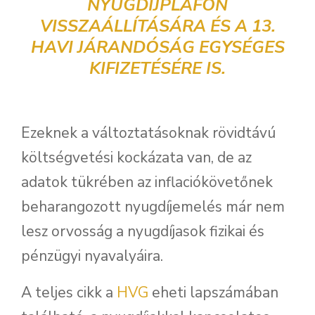
NYUGDÍJPLAFON
VISSZAÁLLÍTÁSÁRA ÉS A 13.
HAVI JÁRANDÓSÁG EGYSÉGES
KIFIZETÉSÉRE IS.
Ezeknek a változtatásoknak rövidtávú
költségvetési kockázata van, de az
adatok tükrében az inflaciókövetőnek
beharangozott nyugdíjemelés már nem
lesz orvosság a nyugdíjasok fizikai és
pénzügyi nyavalyáira.
A teljes cikk a
HVG
eheti lapszámában