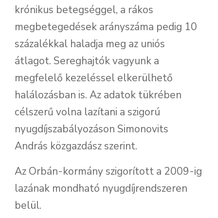
krónikus betegséggel, a rákos
megbetegedések arányszáma pedig 10
százalékkal haladja meg az uniós
átlagot. Sereghajtók vagyunk a
megfelelő kezeléssel elkerülhető
halálozásban is. Az adatok tükrében
célszerű volna lazítani a szigorú
nyugdíjszabályozáson Simonovits
András közgazdász szerint.
Az Orbán-kormány szigorított a 2009-ig
lazának mondható nyugdíjrendszeren
belül.