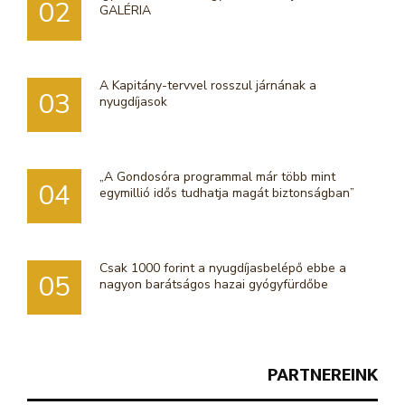
02
GALÉRIA
A Kapitány-tervvel rosszul járnának a
03
nyugdíjasok
„A Gondosóra programmal már több mint
04
egymillió idős tudhatja magát biztonságban”
Csak 1000 forint a nyugdíjasbelépő ebbe a
05
nagyon barátságos hazai gyógyfürdőbe
PARTNEREINK