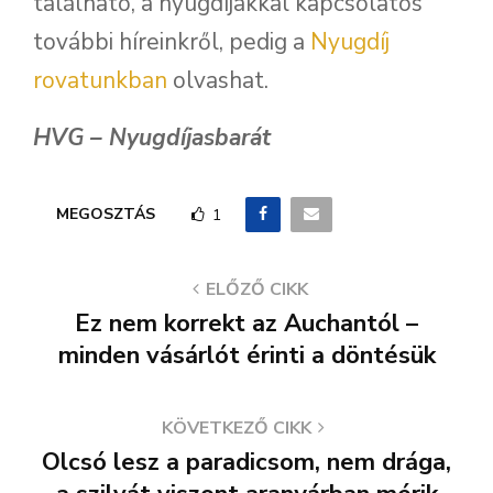
található, a nyugdíjakkal kapcsolatos
további híreinkről, pedig a
Nyugdíj
rovatunkban
olvashat.
HVG – Nyugdíjasbarát
MEGOSZTÁS
1
ELŐZŐ CIKK
Ez nem korrekt az Auchantól –
minden vásárlót érinti a döntésük
KÖVETKEZŐ CIKK
Olcsó lesz a paradicsom, nem drága,