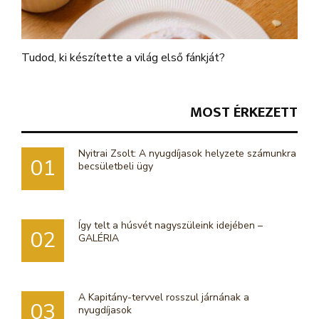
Tudod, ki készítette a világ első fánkját?
MOST ÉRKEZETT
Nyitrai Zsolt: A nyugdíjasok helyzete számunkra
01
becsületbeli ügy
Így telt a húsvét nagyszüleink idejében –
02
GALÉRIA
A Kapitány-tervvel rosszul járnának a
03
nyugdíjasok