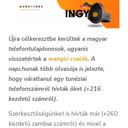
Újra célkeresztbe kerültek a magyar
telefontulajdonosok, ugyanis
visszatértek a
wangiri csalók
. A
napi.hunak több olvasója is jelezte,
hogy váratlanul egy tunéziai
telefonszámról hívták őket (+216
kezdetű számról).
Szerkesztőségünket is hívták már (+260
kezdetű zambiai számról) és mivel a