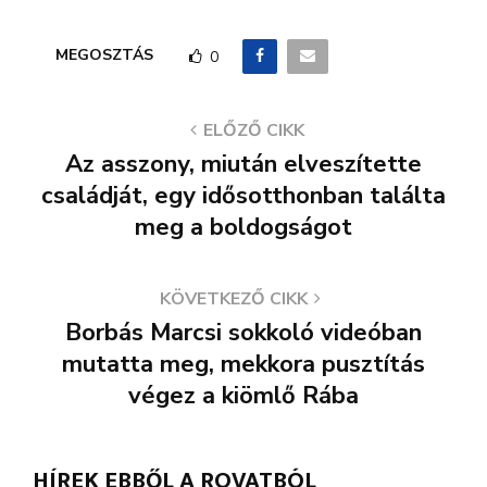
MEGOSZTÁS
0
ELŐZŐ CIKK
Az asszony, miután elveszítette
családját, egy idősotthonban találta
meg a boldogságot
KÖVETKEZŐ CIKK
Borbás Marcsi sokkoló videóban
mutatta meg, mekkora pusztítás
végez a kiömlő Rába
HÍREK EBBŐL A ROVATBÓL