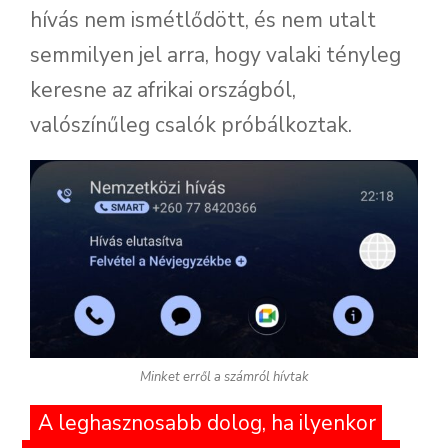
hívás nem ismétlődött, és nem utalt
semmilyen jel arra, hogy valaki tényleg
keresne az afrikai országból,
valószínűleg csalók próbálkoztak.
Minket erről a számról hívtak
A leghasznosabb dolog, ha ilyenkor