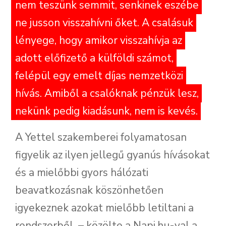
nem teszünk semmit, senkinek eszébe
ne jusson visszahívni őket. A csalásuk
lényege, hogy amikor visszahívja az
adott előfizető a külföldi számot,
felépül egy emelt díjas nemzetközi
hívás. Amiből a csalóknak pénzük lesz,
nekünk pedig kiadásunk, nem is kevés.
A Yettel szakemberei folyamatosan
figyelik az ilyen jellegű gyanús hívásokat
és a mielőbbi gyors hálózati
beavatkozásnak köszönhetően
igyekeznek azokat mielőbb letiltani a
rendszerből – közölte a Napi.hu-val a