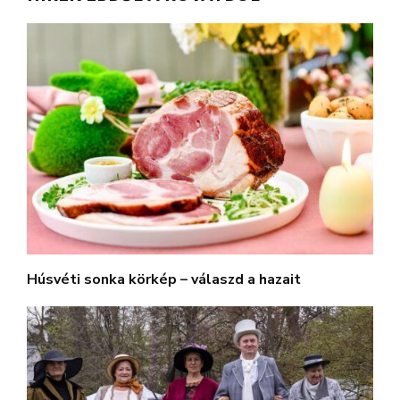
Húsvéti sonka körkép – válaszd a hazait