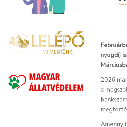
Februárba
nyugdíj i
Márciusb
2026 márc
a megszok
bankszáml
megtörtén
Amennyibe