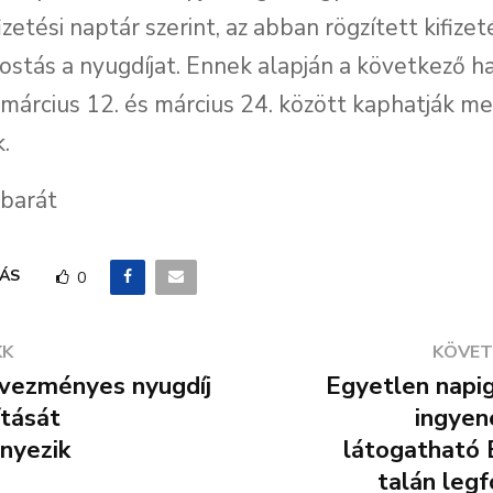
izetési naptár szerint, az abban rögzített kifize
 postás a nyugdíjat. Ennek alapján a következő ha
 március 12. és március 24. között kaphatják me
.
sbarát
ÁS
0
KK
KÖVET
vezményes nyugdíj
Egyetlen napig
ítását
ingyen
nyezik
látogatható
talán leg