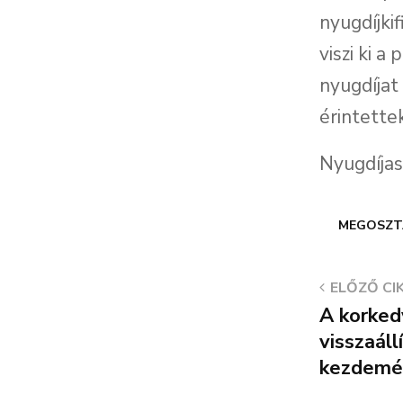
nyugdíjkif
viszi ki a
nyugdíjat
érintettek
Nyugdíja
MEGOSZT
ELŐZŐ CI
A korked
visszaáll
kezdemé