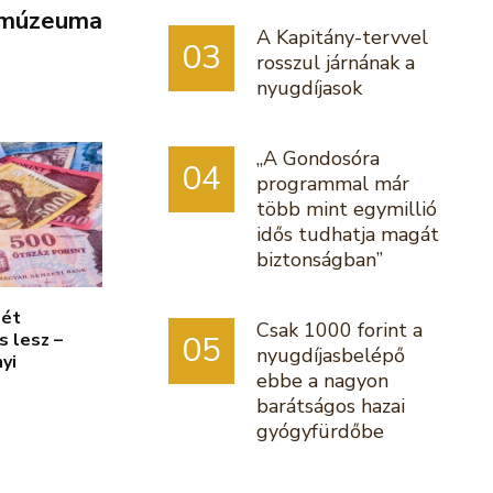
múzeuma
A Kapitány-tervvel
03
rosszul járnának a
nyugdíjasok
„A Gondosóra
04
programmal már
több mint egymillió
idős tudhatja magát
biztonságban”
mét
Csak 1000 forint a
s lesz –
05
nyugdíjasbelépő
yi
ebbe a nagyon
barátságos hazai
gyógyfürdőbe