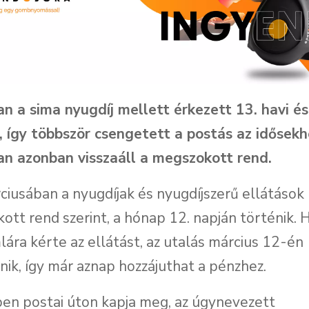
n a sima nyugdíj mellett érkezett 13. havi és
s, így többször csengetett a postás az idősekh
an azonban visszaáll a megszokott rend.
iusában a nyugdíjak és nyugdíjszerű ellátások 
ott rend szerint, a hónap 12. napján történik. H
ára kérte az ellátást, az utalás március 12-én
ik, így már aznap hozzájuthat a pénzhez.
n postai úton kapja meg, az úgynevezett