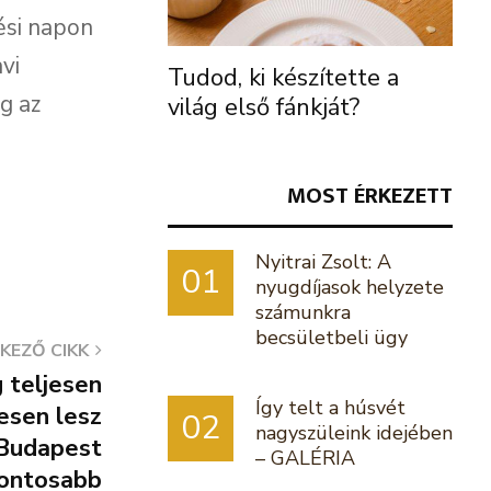
tési napon
vi
Tudod, ki készítette a
g az
világ első fánkját?
MOST ÉRKEZETT
Nyitrai Zsolt: A
01
nyugdíjasok helyzete
számunkra
becsületbeli ügy
KEZŐ CIKK
 teljesen
Így telt a húsvét
esen lesz
02
nagyszüleink idejében
 Budapest
– GALÉRIA
fontosabb