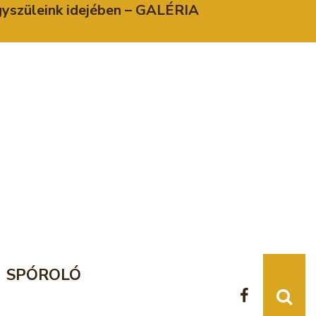
agyszüleink idejében – GALÉRIA
SPÓROLÓ