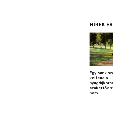
HÍREK E
Egy bank sz
kellene a
nyugdíjkorha
szakértők s
nem