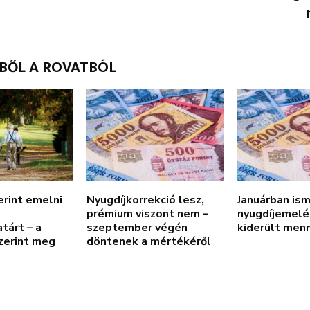
BBŐL A ROVATBÓL
erint emelni
Nyugdíjkorrekció lesz,
Januárban is
prémium viszont nem –
nyugdíjemelé
tárt – a
szeptember végén
kiderült menn
zerint meg
döntenek a mértékéről