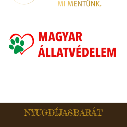
NYUGDÍJASBARÁT