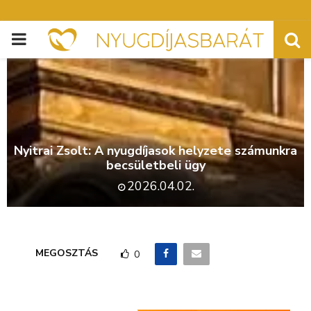
PRIMARY
MENU
Nyitrai Zsolt: A nyugdíjasok helyzete számunkra
becsületbeli ügy
2026.04.02.
MEGOSZTÁS
0