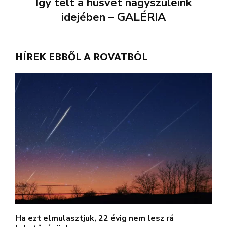
Így telt a húsvét nagyszüleink
idejében – GALÉRIA
HÍREK EBBŐL A ROVATBÓL
Ha ezt elmulasztjuk, 22 évig nem lesz rá