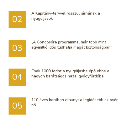
A Kapitány-tervvel rosszul járnának a
02
nyugdíjasok
„A Gondosóra programmal már több mint
03
egymillió idős tudhatja magát biztonságban”
Csak 1000 forint a nyugdíjasbelépő ebbe a
04
nagyon barátságos hazai gyógyfürdőbe
110 éves korában elhunyt a legidősebb szlovén
05
nő