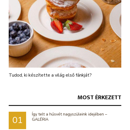
Tudod, ki készítette a világ első fánkját?
MOST ÉRKEZETT
Így telt a húsvét nagyszüleink idejében –
01
GALÉRIA