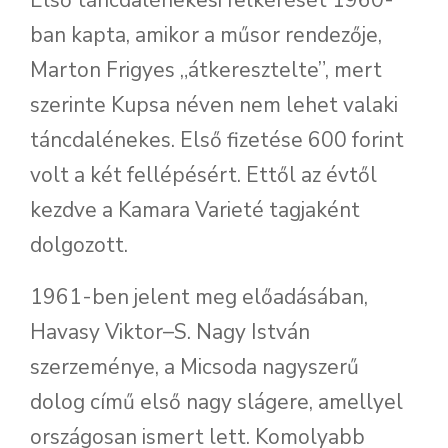
Első táncdalénekesi felkérését 1960-
ban kapta, amikor a műsor rendezője,
Marton Frigyes „átkeresztelte”, mert
szerinte Kupsa néven nem lehet valaki
táncdalénekes. Első fizetése 600 forint
volt a két fellépésért. Ettől az évtől
kezdve a Kamara Varieté tagjaként
dolgozott.
1961-ben jelent meg előadásában,
Havasy Viktor–S. Nagy István
szerzeménye, a Micsoda nagyszerű
dolog című első nagy slágere, amellyel
országosan ismert lett. Komolyabb