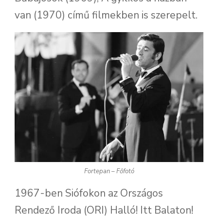
van (1970) című filmekben is szerepelt.
Fortepan – Főfotó
1967-ben Siófokon az Országos
Rendező Iroda (ORI) Halló! Itt Balaton!