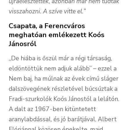
újraélesztették, azonban már nem tudták
visszahozni. A szíve vitte el.”
Csapata, a Ferencváros
meghatóan emlékezett Koós
Jánosról
„De hiába is őszül már a régi társaság,
eldöntöttük nem adjuk alább” – ezzel a
Nem baj, ha múlnak az évek című sláger
dalszövegének részletével búcsúztak a
Fradi-szurkolók Koós Jánostól a lelátón.
A dalt az 1967-ben kitüntetett
aranylabdással, és jó barátjával, Albert
Flóriánnal közösen énekelte, majd