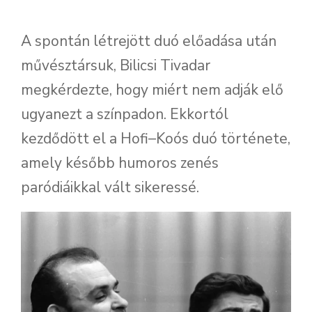
A spontán létrejött duó előadása után
művésztársuk, Bilicsi Tivadar
megkérdezte, hogy miért nem adják elő
ugyanezt a színpadon. Ekkortól
kezdődött el a Hofi–Koós duó története,
amely később humoros zenés
paródiáikkal vált sikeressé.