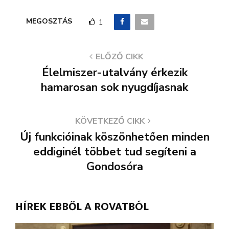
MEGOSZTÁS
1
ELŐZŐ CIKK
Élelmiszer-utalvány érkezik
hamarosan sok nyugdíjasnak
KÖVETKEZŐ CIKK
Új funkcióinak köszönhetően minden
eddiginél többet tud segíteni a
Gondosóra
HÍREK EBBŐL A ROVATBÓL