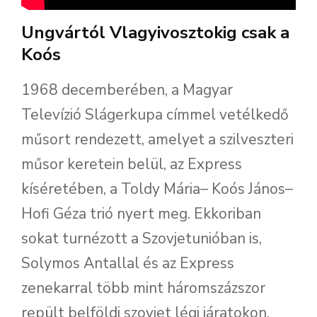
Ungvártól Vlagyivosztokig csak a
Koós
1968 decemberében, a Magyar
Televízió Slágerkupa címmel vetélkedő
műsort rendezett, amelyet a szilveszteri
műsor keretein belül, az Express
kíséretében, a Toldy Mária– Koós János–
Hofi Géza trió nyert meg. Ekkoriban
sokat turnézott a Szovjetunióban is,
Solymos Antallal és az Express
zenekarral több mint háromszázszor
repült belföldi szovjet légi járatokon,