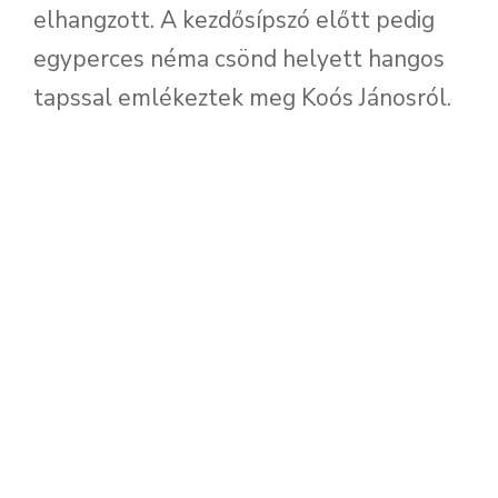
elhangzott. A kezdősípszó előtt pedig
egyperces néma csönd helyett hangos
tapssal emlékeztek meg Koós Jánosról.