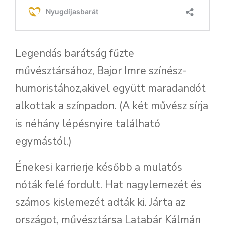
Legendás barátság fűzte
művésztársához, Bajor Imre színész-
humoristához,akivel együtt maradandót
alkottak a színpadon. (A két művész sírja
is néhány lépésnyire található
egymástól.)
Énekesi karrierje később a mulatós
nóták felé fordult. Hat nagylemezét és
számos kislemezét adták ki. Járta az
országot, művésztársa Latabár Kálmán