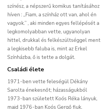
színész, a népszerű komikus tanításához
híven : „Fiam, a színház ott van, ahol én
vagyok.” , aki minden egyes fellépését a
legkomolyabban vette, ugyanolyan
hittel, drukkal és felkészültséggel ment
a legkisebb faluba is, mint az Erkel
Színházba, ő is tette a dolgát.
Családi élete
1971-ben vette feleségül Dékány
Sarolta énekesnőt; házasságukból
1973-ban született Koós Réka lányuk,
majd 1976-ban Koós Gergő fiuk.