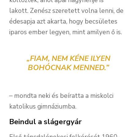
költöztek, ahol apai nagynénje is
lakott. Zenész szeretett volna lenni, de
édesapja azt akarta, hogy becsületes
iparos ember legyen, mint amilyen ő is.
„FIAM, NEM KÉNE ILYEN
BOHÓCNAK MENNED.”
– mondta neki és beíratta a miskolci
katolikus gimnáziumba.
Beindul a slágergyár