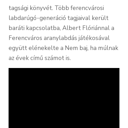
tagsági könyvét. Több ferencvárosi
labdarúgó-generáció tagjaival került
baráti kapcsolatba, Albert Flóriánnal a
Ferencváros aranylabdás játékosával
együtt elénekelte a Nem baj, ha múlnak
az évek című számot is.