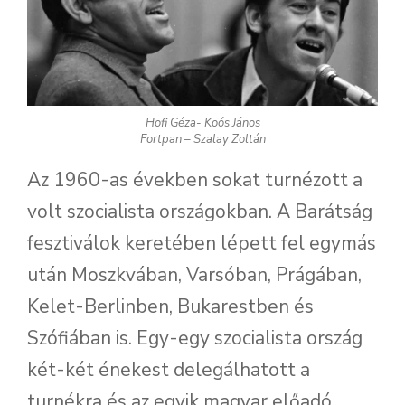
Hofi Géza- Koós János
Fortpan – Szalay Zoltán
Az 1960-as években sokat turnézott a
volt szocialista országokban. A Barátság
fesztiválok keretében lépett fel egymás
után Moszkvában, Varsóban, Prágában,
Kelet-Berlinben, Bukarestben és
Szófiában is. Egy-egy szocialista ország
két-két énekest delegálhatott a
turnékra és az egyik magyar előadó