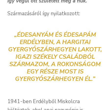
így végül ott született meg a fiuk.
Származásáról így nyilatkozott:
„ÉDESANYÁM ÉS ÉDESAPÁM
ERDÉLYBEN, A HARGITAI
GYERGYÓSZÁRHEGYEN LAKOTT,
IGAZI SZÉKELY CSALÁDBÓL
SZÁRMAZOM, A ROKONSÁGOM
EGY RÉSZE MOST IS
GYERGYÓSZÁRHEGYEN ÉL.”
1941-ben Erdélyből Miskolcra