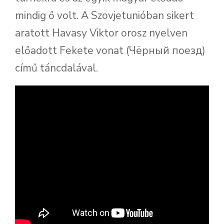
mindig ő volt. A Szovjetunióban sikert
aratott Havasy Viktor orosz nyelven
előadott Fekete vonat (Чëрный поезд)
című táncdalával.