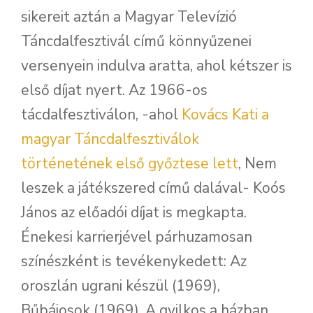
sikereit aztán a Magyar Televízió
Táncdalfesztivál című könnyűzenei
versenyein indulva aratta, ahol kétszer is
első díjat nyert. Az 1966-os
tácdalfesztiválon, -ahol
Kovács Kati a
magyar Táncdalfesztiválok
történetének első győztese lett
, Nem
leszek a játékszered című dalával- Koós
János az előadói díjat is megkapta.
Énekesi karrierjével párhuzamosan
színészként is tevékenykedett: Az
oroszlán ugrani készül (1969),
Bűbájosok (1969), A gyilkos a házban