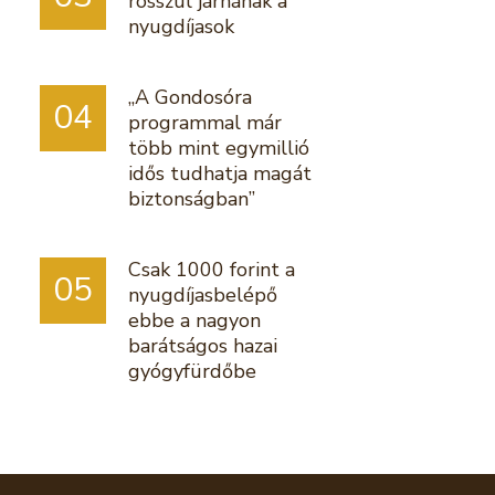
rosszul járnának a
nyugdíjasok
„A Gondosóra
04
programmal már
több mint egymillió
idős tudhatja magát
biztonságban”
Csak 1000 forint a
05
nyugdíjasbelépő
ebbe a nagyon
barátságos hazai
gyógyfürdőbe