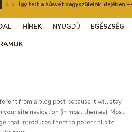
Így telt a húsvét nagyszüleink idejében
DAL
HÍREK
NYUGDÍJ
EGÉSZSÉG
RAMOK
fferent from a blog post because it will stay
n your site navigation (in most themes). Most
e that introduces them to potential site