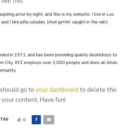
like this:
spiring actor by night, and this is my website. I live in Los
nd I like piña coladas. (And gettin’ caught in the rain.)
d in 1971, and has been providing quality doohickeys to
ham City, XYZ employs over 2,000 people and does all kinds
mmunity.
 should go to
your dashboard
to delete this
 your content. Have fun!
TÁS
0