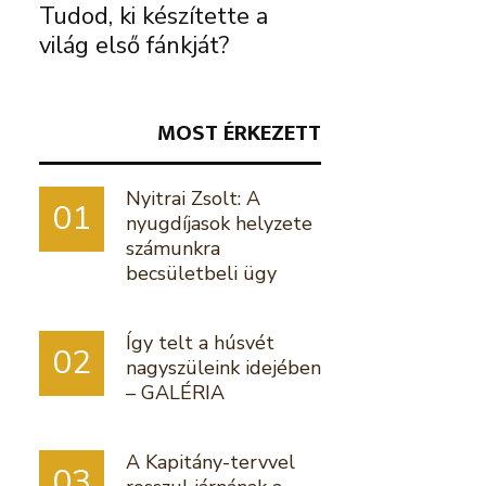
Tudod, ki készítette a
világ első fánkját?
MOST ÉRKEZETT
Nyitrai Zsolt: A
01
nyugdíjasok helyzete
számunkra
becsületbeli ügy
Így telt a húsvét
02
nagyszüleink idejében
– GALÉRIA
A Kapitány-tervvel
03