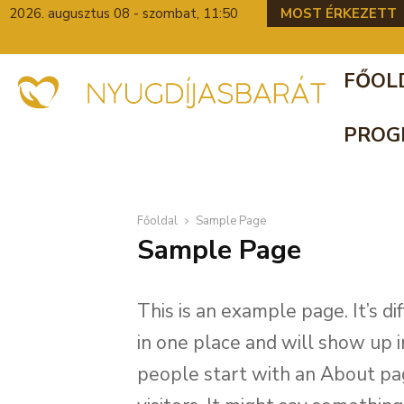
elyzete számunkra becsületbeli ügy
2026. augusztus 08 - szombat, 11:50
MOST ÉRKEZETT
FŐOL
PROG
Főoldal
Sample Page
Sample Page
This is an example page. It’s di
in one place and will show up i
people start with an About pag