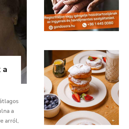
 a
átlagos
ulna a
e arról,