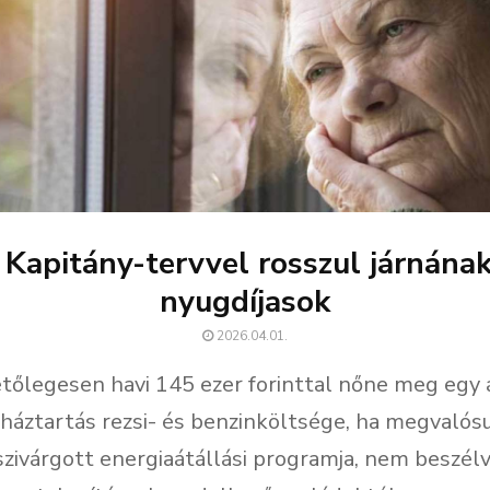
 Kapitány-tervvel rosszul járnának
nyugdíjasok
2026.04.01.
tőlegesen havi 145 ezer forinttal nőne meg egy 
háztartás rezsi- és benzinköltsége, ha megvalós
szivárgott energiaátállási programja, nem beszélv