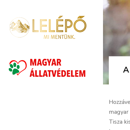
A
Hozzáve
magyar 
Tisza ki