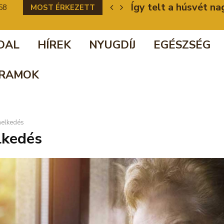
beli ügy
Így telt a húsvét n
58
MOST ÉRKEZETT
DAL
HÍREK
NYUGDÍJ
EGÉSZSÉG
RAMOK
elkedés
lkedés