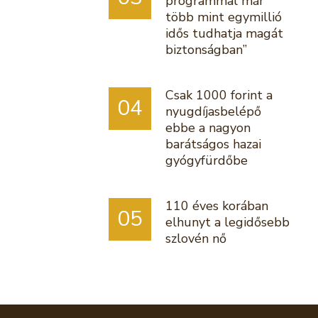
programmal már
több mint egymillió
idős tudhatja magát
biztonságban”
Csak 1000 forint a
04
nyugdíjasbelépő
ebbe a nagyon
barátságos hazai
gyógyfürdőbe
110 éves korában
05
elhunyt a legidősebb
szlovén nő