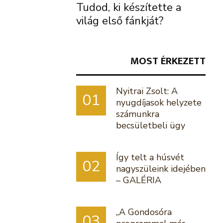
Tudod, ki készítette a
világ első fánkját?
MOST ÉRKEZETT
Nyitrai Zsolt: A
01
nyugdíjasok helyzete
számunkra
becsületbeli ügy
Így telt a húsvét
02
nagyszüleink idejében
– GALÉRIA
„A Gondosóra
03