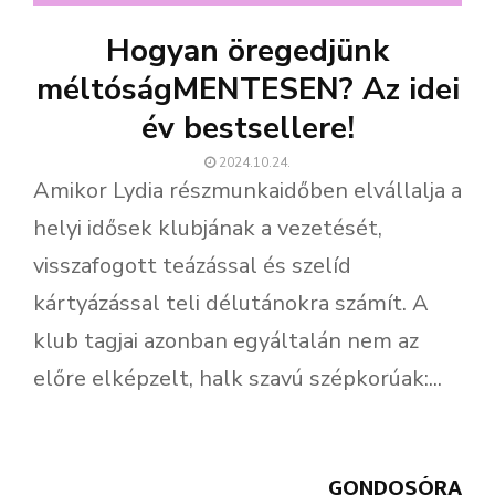
Hogyan öregedjünk
méltóságMENTESEN? Az idei
év bestsellere!
2024.10.24.
Amikor Lydia részmunkaidőben elvállalja a
helyi idősek klubjának a vezetését,
visszafogott teázással és szelíd
kártyázással teli délutánokra számít. A
klub tagjai azonban egyáltalán nem az
előre elképzelt, halk szavú szépkorúak:...
GONDOSÓRA