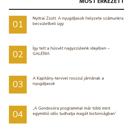
MOST ÉRKEZETT
Nyitrai Zsolt: A nyugdíjasok helyzete számunkra
01
becsületbeli ügy
Így telt a húsvét nagyszüleink idejében –
02
GALÉRIA
A Kapitány-tervvel rosszul járnának a
03
nyugdíjasok
„A Gondosóra programmal már több mint
04
egymillió idős tudhatja magát biztonságban”