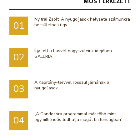
MOST ÉRKEZETT
Nyitrai Zsolt: A nyugdíjasok helyzete számunkra
01
becsületbeli ügy
Így telt a húsvét nagyszüleink idejében –
02
GALÉRIA
A Kapitány-tervvel rosszul járnának a
03
nyugdíjasok
„A Gondosóra programmal már több mint
04
egymillió idős tudhatja magát biztonságban”