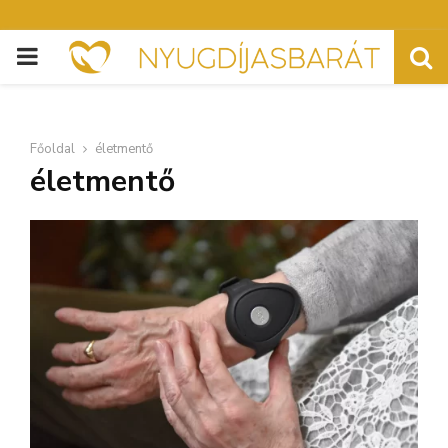
PRIMARY
MENU
Főoldal
életmentő
életmentő