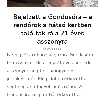
Bejelzett a Gondosóra – a
rendőrök a hátsó kertben
találtak rá a 71 éves
asszonyra
2024.12.12.
Nem győzzük hangsúlyozni a Gondosóra
fontosságát. Most egy 71 éves borsodi
asszonyon segített az ingyenes
jelzőkészülék. Még időben érkezett a
segítség az átfagyott idős nőhöz. A
Gondosóra központból érkezett a...