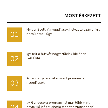
MOST ÉRKEZETT
Nyitrai Zsolt: A nyugdíjasok helyzete számunkra
01
becsületbeli ügy
Így telt a húsvét nagyszüleink idejében –
02
GALÉRIA
A Kapitány-tervvel rosszul járnának a
03
nyugdíjasok
„A Gondosóra programmal már több mint
04
egymillió idős tudhatja magát biztonságban”