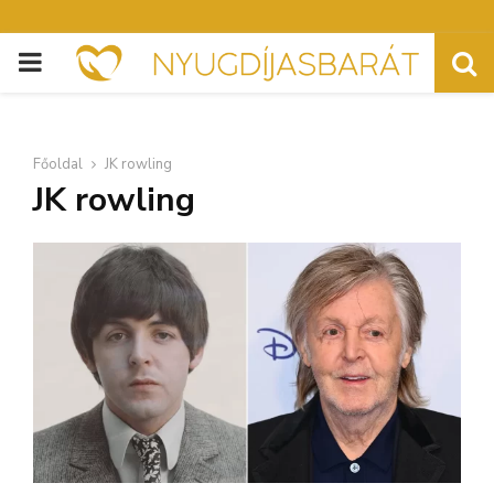
PRIMARY
MENU
Főoldal
JK rowling
JK rowling