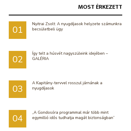
MOST ÉRKEZETT
Nyitrai Zsolt: A nyugdíjasok helyzete számunkra
01
becsületbeli ügy
Így telt a húsvét nagyszüleink idejében –
02
GALÉRIA
A Kapitány-tervvel rosszul járnának a
03
nyugdíjasok
„A Gondosóra programmal már több mint
04
egymillió idős tudhatja magát biztonságban”