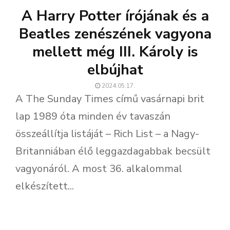
A Harry Potter írójának és a
Beatles zenészének vagyona
mellett még III. Károly is
elbújhat
2024.05.17.
A The Sunday Times című vasárnapi brit
lap 1989 óta minden év tavaszán
összeállítja listáját – Rich List – a Nagy-
Britanniában élő leggazdagabbak becsült
vagyonáról. A most 36. alkalommal
elkészített...