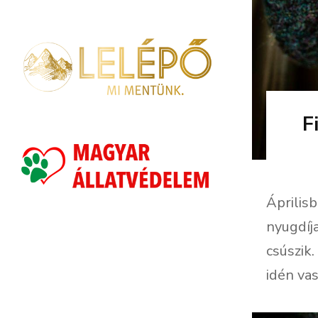
F
Április
nyugdíja
csúszik.
idén vas