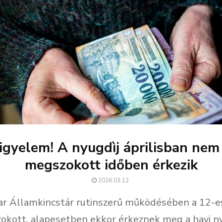
igyelem! A nyugdìj áprilisban nem
megszokott időben érkezik
2026.03.12.
r Államkincstár rutinszerű működésében a 12-e
okott, alapesetben ekkor érkeznek meg a havi ny