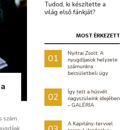
Tudod, ki készítette a
világ első fánkját?
MOST ÉRKEZETT
Nyitrai Zsolt: A
01
nyugdíjasok helyzete
számunkra
becsületbeli ügy
 a
Így telt a húsvét
02
nagyszüleink idejében
– GALÉRIA
s szám
A Kapitány-tervvel
03
ugdíjak.