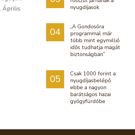
rosszul járnának a
nyugdíjasok
 Április
„A Gondosóra
04
programmal már
több mint egymillió
idős tudhatja magát
biztonságban”
Csak 1000 forint a
05
nyugdíjasbelépő
ebbe a nagyon
barátságos hazai
gyógyfürdőbe