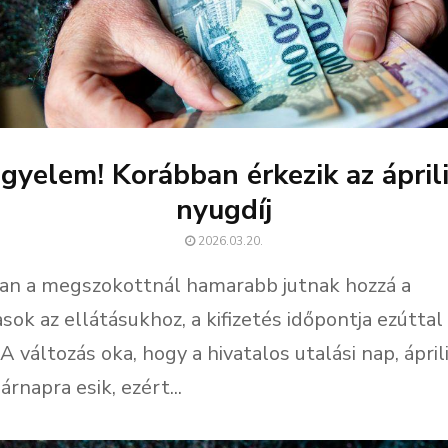
igyelem! Korábban érkezik az áprili
nyugdíj
2026.03.20.
ban a megszokottnál hamarabb jutnak hozzá a
sok az ellátásukhoz, a kifizetés időpontja ezútta
 A változás oka, hogy a hivatalos utalási nap, ápril
árnapra esik, ezért...