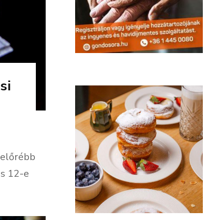
si
l előrébb
is 12-e