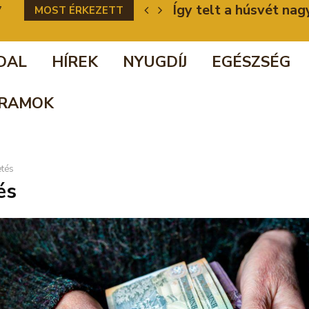
eli ügy
Így telt a húsvét na
7
MOST ÉRKEZETT
DAL
HÍREK
NYUGDÍJ
EGÉSZSÉG
RAMOK
etés
és