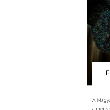
F
A Magya
a megsz