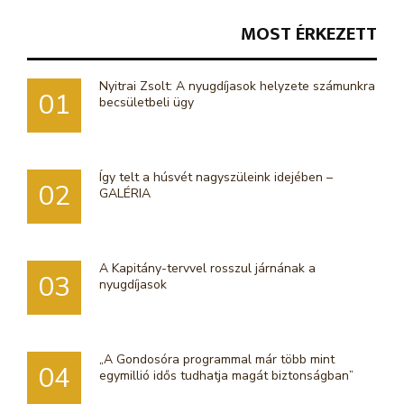
MOST ÉRKEZETT
Nyitrai Zsolt: A nyugdíjasok helyzete számunkra
01
becsületbeli ügy
Így telt a húsvét nagyszüleink idejében –
02
GALÉRIA
A Kapitány-tervvel rosszul járnának a
03
nyugdíjasok
„A Gondosóra programmal már több mint
04
egymillió idős tudhatja magát biztonságban”