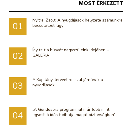
MOST ÉRKEZETT
Nyitrai Zsolt: A nyugdíjasok helyzete számunkra
01
becsületbeli ügy
Így telt a húsvét nagyszüleink idejében –
02
GALÉRIA
A Kapitány-tervvel rosszul járnának a
03
nyugdíjasok
„A Gondosóra programmal már több mint
04
egymillió idős tudhatja magát biztonságban”