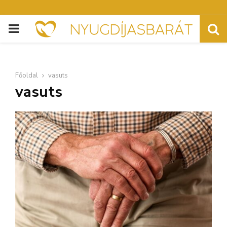
PRIMARY
MENU
Főoldal
vasuts
vasuts