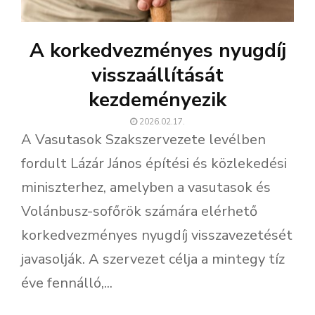
A korkedvezményes nyugdíj
visszaállítását
kezdeményezik
2026.02.17.
A Vasutasok Szakszervezete levélben
fordult Lázár János építési és közlekedési
miniszterhez, amelyben a vasutasok és
Volánbusz-sofőrök számára elérhető
korkedvezményes nyugdíj visszavezetését
javasolják. A szervezet célja a mintegy tíz
éve fennálló,...