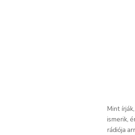
Mint írjá
ismerik, é
rádiója ar