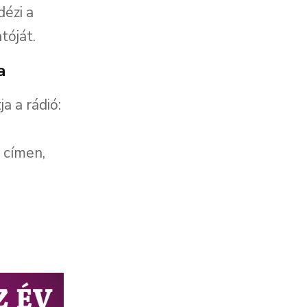
dézi a
tóját.
a
a a rádió:
 címen,