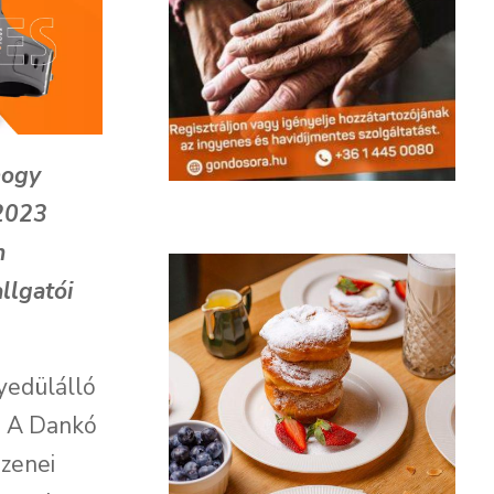
hogy
 2023
m
llgatói
yedülálló
. A Dankó
zenei