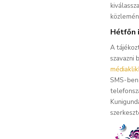
kiválassz
közlemény
Hétfőn 
A tájékozt
szavazni 
médiaklik
SMS-ben
telefonsz
Kunigunda
szerkeszt