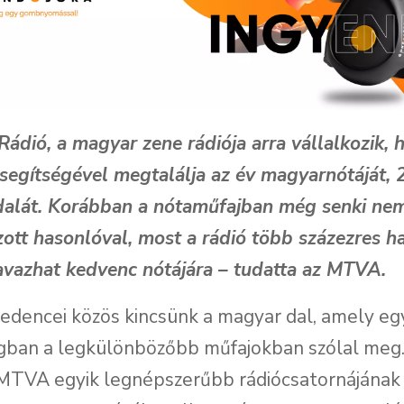
ádió, a magyar zene rádiója arra vállalkozik, 
 segítségével megtalálja az év magyarnótáját,
dalát. Korábban a nótaműfajban még senki ne
ott hasonlóval, most a rádió több százezres ha
avazhat kedvenc nótájára – tudatta az MTVA.
dencei közös kincsünk a magyar dal, amely eg
gban a legkülönbözőbb műfajokban szólal meg
 MTVA egyik legnépszerűbb rádiócsatornájának 