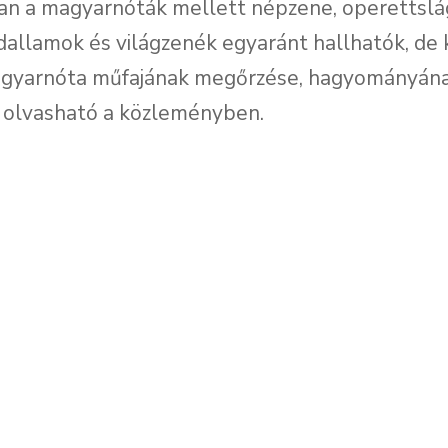
an a magyarnóták mellett népzene, operettslá
dallamok és világzenék egyaránt hallhatók, de 
magyarnóta műfajának megőrzése, hagyományán
 olvasható a közleményben.