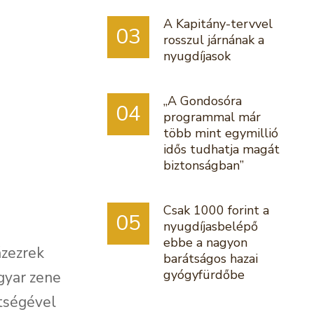
A Kapitány-tervvel
03
rosszul járnának a
nyugdíjasok
„A Gondosóra
04
programmal már
több mint egymillió
idős tudhatja magát
biztonságban”
Csak 1000 forint a
05
nyugdíjasbelépő
ebbe a nagyon
ázezrek
barátságos hazai
gyógyfürdőbe
agyar zene
ítségével