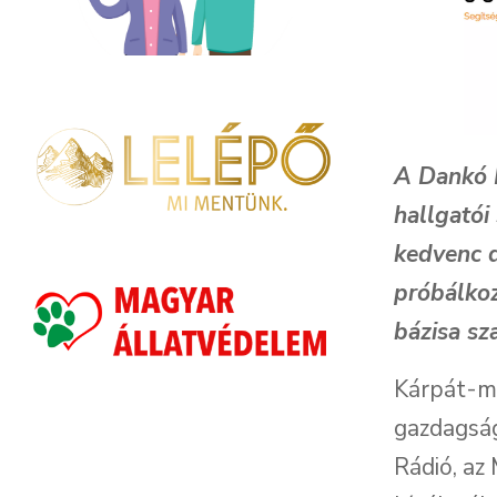
A Dankó R
hallgatói
kedvenc 
próbálkoz
bázisa sz
Kárpát-me
gazdagsá
Rádió, az