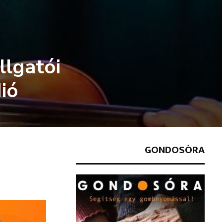
llgatói
ió
GONDOSÓRA