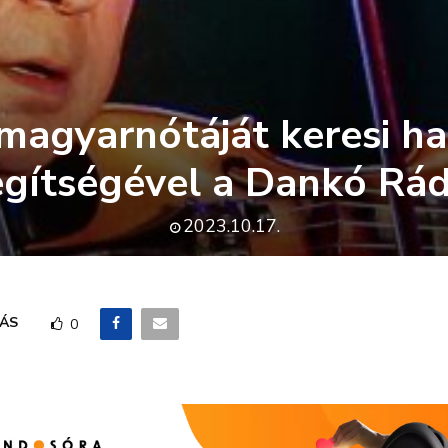
magyarnótáját keresi ha
egítségével a Dankó Rád
2023.10.17.
ÁS
0