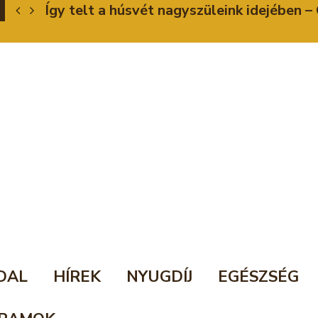
Így telt a húsvét nagyszüleink idejében
DAL
HÍREK
NYUGDÍJ
EGÉSZSÉG