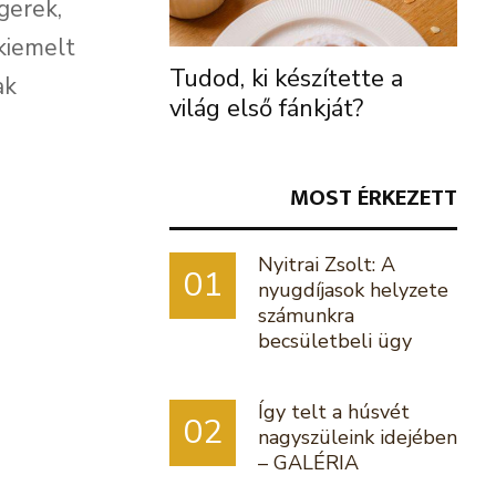
gerek,
kiemelt
Tudod, ki készítette a
ak
világ első fánkját?
MOST ÉRKEZETT
Nyitrai Zsolt: A
01
nyugdíjasok helyzete
számunkra
becsületbeli ügy
Így telt a húsvét
02
nagyszüleink idejében
– GALÉRIA