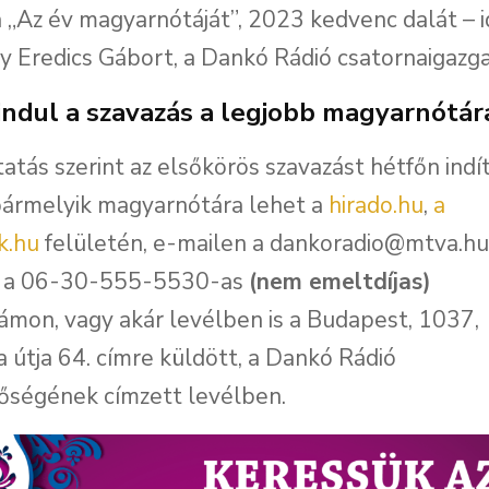
a „Az év magyarnótáját”, 2023 kedvenc dalát – i
 Eredics Gábort, a Dankó Rádió csatornaigazga
indul a szavazás a legjobb magyarnótár
atás szerint az elsőkörös szavazást hétfőn indítj
bármelyik magyarnótára lehet a
hirado.hu
,
a
k.hu
felületén, e-mailen a dankoradio@mtva.hu
 a 06-30-555-5530-as
(nem emeltdíjas)
ámon, vagy akár levélben is a Budapest, 1037,
 útja 64. címre küldött, a Dankó Rádió
őségének címzett levélben.