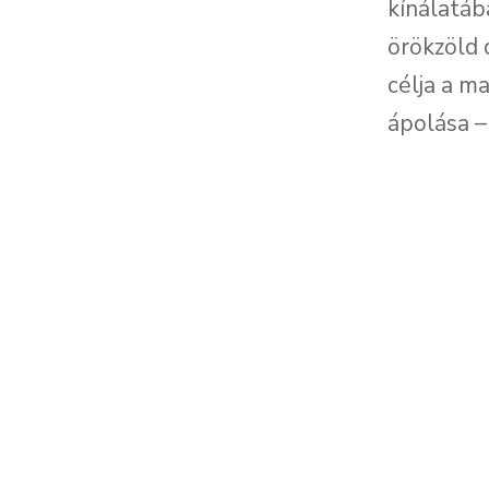
kínálatáb
örökzöld 
célja a 
ápolása –