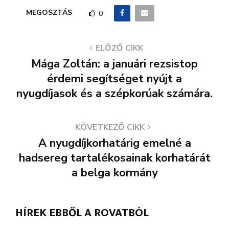
MEGOSZTÁS
0
ELŐZŐ CIKK
Mága Zoltán: a januári rezsistop
érdemi segítséget nyújt a
nyugdíjasok és a szépkorúak számára.
KÖVETKEZŐ CIKK
A nyugdíjkorhatárig emelné a
hadsereg tartalékosainak korhatárát
a belga kormány
HÍREK EBBŐL A ROVATBÓL