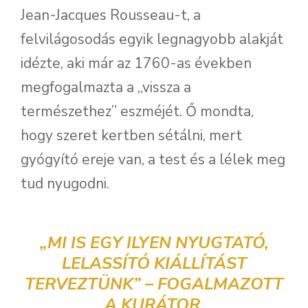
Jean-Jacques Rousseau-t, a
felvilágosodás egyik legnagyobb alakját
idézte, aki már az 1760-as években
megfogalmazta a „vissza a
természethez” eszméjét. Ő mondta,
hogy szeret kertben sétálni, mert
gyógyító ereje van, a test és a lélek meg
tud nyugodni.
„MI IS EGY ILYEN NYUGTATÓ,
LELASSÍTÓ KIÁLLÍTÁST
TERVEZTÜNK” – FOGALMAZOTT
A KURÁTOR.