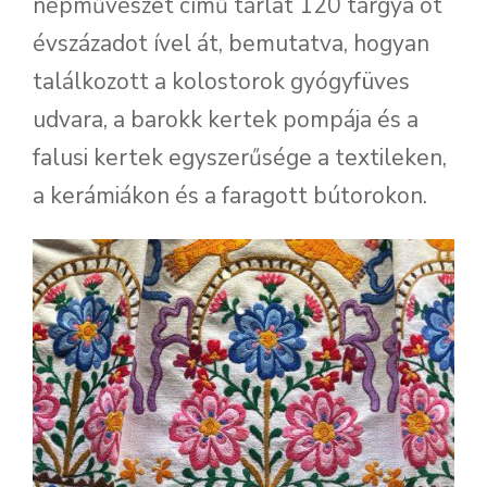
népművészet című tárlat 120 tárgya öt
évszázadot ível át, bemutatva, hogyan
találkozott a kolostorok gyógyfüves
udvara, a barokk kertek pompája és a
falusi kertek egyszerűsége a textileken,
a kerámiákon és a faragott bútorokon.