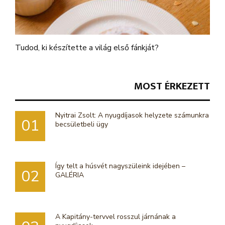
Tudod, ki készítette a világ első fánkját?
MOST ÉRKEZETT
Nyitrai Zsolt: A nyugdíjasok helyzete számunkra
01
becsületbeli ügy
Így telt a húsvét nagyszüleink idejében –
02
GALÉRIA
A Kapitány-tervvel rosszul járnának a