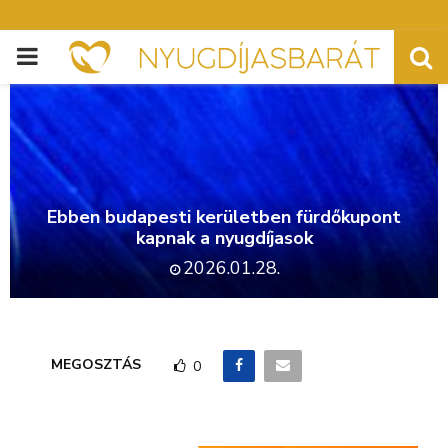
PRIMARY
MENU
Ebben budapesti kerületben fürdőkupont
kapnak a nyugdíjasok
2026.01.28.
MEGOSZTÁS
0