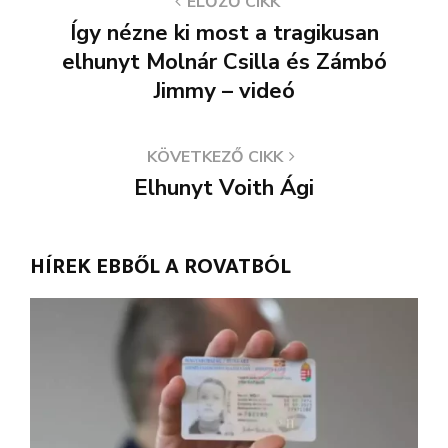
ELŐZŐ CIKK
Így nézne ki most a tragikusan
elhunyt Molnár Csilla és Zámbó
Jimmy – videó
KÖVETKEZŐ CIKK
Elhunyt Voith Ági
HÍREK EBBŐL A ROVATBÓL