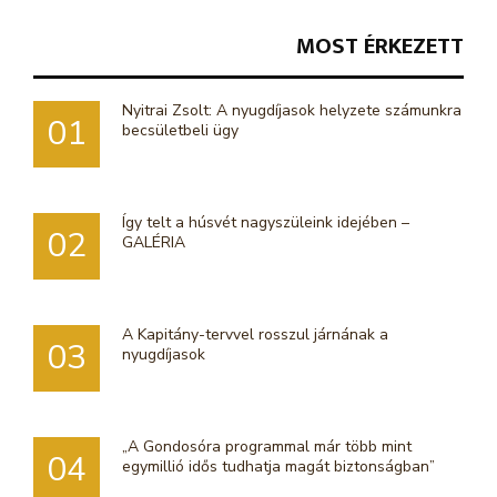
MOST ÉRKEZETT
Nyitrai Zsolt: A nyugdíjasok helyzete számunkra
01
becsületbeli ügy
Így telt a húsvét nagyszüleink idejében –
02
GALÉRIA
A Kapitány-tervvel rosszul járnának a
03
nyugdíjasok
„A Gondosóra programmal már több mint
04
egymillió idős tudhatja magát biztonságban”