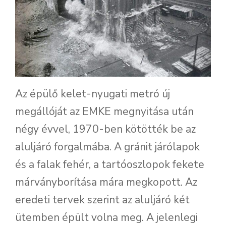
Az épülő kelet-nyugati metró új
megállóját az EMKE megnyitása után
négy évvel, 1970-ben kötötték be az
aluljáró forgalmába. A gránit járólapok
és a falak fehér, a tartóoszlopok fekete
márványborítása mára megkopott. Az
eredeti tervek szerint az aluljáró két
ütemben épült volna meg. A jelenlegi