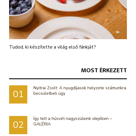
Tudod, ki készítette a világ első fánkját?
MOST ÉRKEZETT
Nyitrai Zsolt: A nyugdíjasok helyzete számunkra
01
becsületbeli ügy
Így telt a húsvét nagyszüleink idejében –
02
GALÉRIA