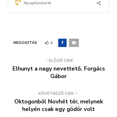
MEGOSZTÁS
0
ELŐZŐ CIKK
Elhunyt a nagy nevettető, Forgács
Gábor
KÖVETKEZŐ CIKK
Oktogonból Novhét tér, melynek
helyén csak egy gödör volt