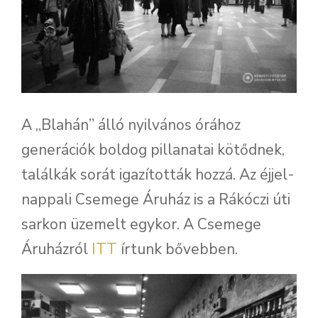
A „Blahán” álló nyilvános órához
generációk boldog pillanatai kötődnek,
találkák sorát igazították hozzá. Az éjjel-
nappali Csemege Áruház is a Rákóczi úti
sarkon üzemelt egykor. A Csemege
Áruházról
ITT
írtunk bővebben.