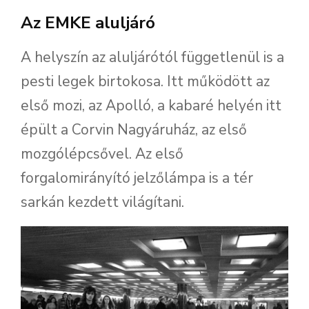
Az EMKE aluljáró
A helyszín az aluljárótól függetlenül is a
pesti legek birtokosa. Itt működött az
első mozi, az Apolló, a kabaré helyén itt
épült a Corvin Nagyáruház, az első
mozgólépcsővel. Az első
forgalomirányító jelzőlámpa is a tér
sarkán kezdett világítani.