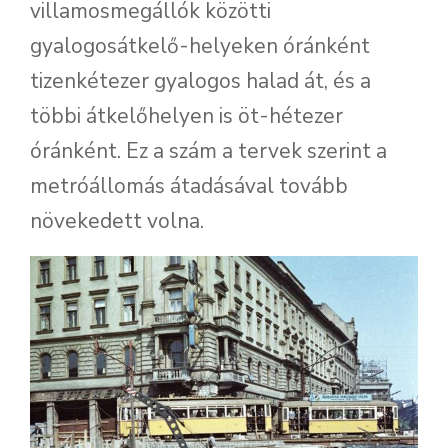
villamosmegállók közötti
gyalogosátkelő-helyeken óránként
tizenkétezer gyalogos halad át, és a
többi átkelőhelyen is öt-hétezer
óránként. Ez a szám a tervek szerint a
metróállomás átadásával tovább
növekedett volna.