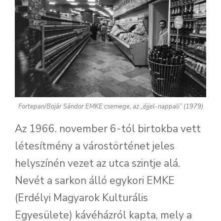
Fortepan/Bojár Sándor EMKE csemege, az „éjjel-nappali” (1979)
Az 1966. november 6-tól birtokba vett
létesítmény a várostörténet jeles
helyszínén vezet az utca szintje alá.
Nevét a sarkon álló egykori EMKE
(Erdélyi Magyarok Kulturális
Egyesülete) kávéházról kapta, mely a