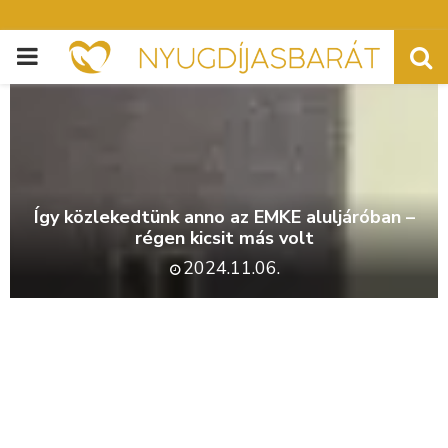
PRIMARY
MENU
Így közlekedtünk anno az EMKE aluljáróban –
régen kicsit más volt
2024.11.06.