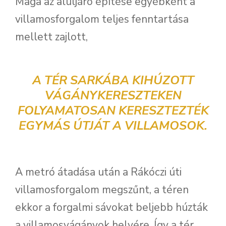
Maga az aluljáró építése egyébként a
villamosforgalom teljes fenntartása
mellett zajlott,
A TÉR SARKÁBA KIHÚZOTT
VÁGÁNYKERESZTEKEN
FOLYAMATOSAN KERESZTEZTÉK
EGYMÁS ÚTJÁT A VILLAMOSOK.
A metró átadása után a Rákóczi úti
villamosforgalom megszűnt, a téren
ekkor a forgalmi sávokat beljebb húzták
a villamosvágányok helyére. Így a tér