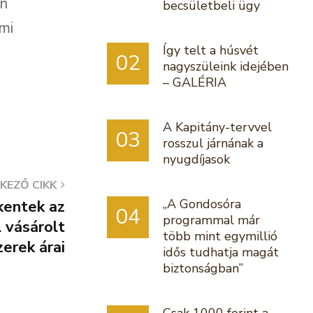
an
becsületbeli ügy
mi
Így telt a húsvét
02
nagyszüleink idejében
– GALÉRIA
A Kapitány-tervvel
03
rosszul járnának a
nyugdíjasok
KEZŐ CIKK
„A Gondosóra
kentek az
04
programmal már
l vásárolt
több mint egymillió
zerek árai
idős tudhatja magát
biztonságban”