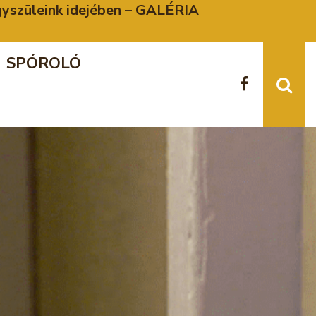
agyszüleink idejében – GALÉRIA
SPÓROLÓ