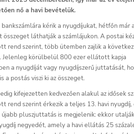
tően nő a havi bevételük.
k bankszámlára kérik a nyugdíjukat, hétfőn már 
összeget láthatják a számlájukon. A postai ké
t rend szerint, több ütemben zajlik a követke
 Jelenleg körülbelül 800 ezer ellátott kapja
en a nyugdíját vagy nyugdíjszerű juttatását, ho
s a postás viszi ki az összeget.
edig kifejezetten kedvezően alakul az idősek s
t rend szerint érkezik a teljes 13. havi nyugdíj
 újabb pluszjuttatás is megjelenik: ekkor utalják
nyugdíj negyedét, amely a havi ellátás 25 száza