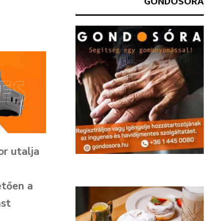
GONDOSÓRA
or utalja
etően a
ást
n