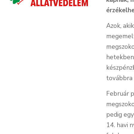
érzékelhe
Azok, aki
megemelt 
megszokot
hetekben.
készpénzb
továbbra i
Február p
megszokot
pedig egy
14. havi 