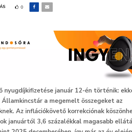
ÁS
0
ő nyugdíjkifizetése január 12-én történik: ekk
 Államkincstár a megemelt összegeket az
knek. Az inflációkövető korrekciónak köszönh
ok januártól 3,6 százalékkal magasabb ellát
mint 2025 decemberében, így már az év elejé