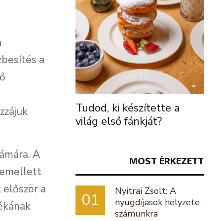
a
zbesítés a
ző
Tudod, ki készítette a
zzájuk
világ első fánkját?
zámára. A
MOST ÉRKEZETT
, emellett
 először a
Nyitrai Zsolt: A
01
nyugdíjasok helyzete
lékának
számunkra