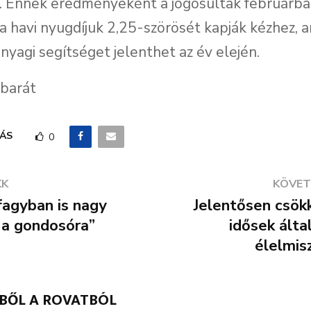
. Ennek eredményeként a jogosultak februárb
a havi nyugdíjuk 2,25-szörösét kapják kézhez, a
anyagi segítséget jelenthet az év elején.
sbarát
ÁS
0
KK
KÖVET
fagyban is nagy
Jelentősen csök
 a gondosóra”
idősek álta
élelmis
BBŐL A ROVATBÓL