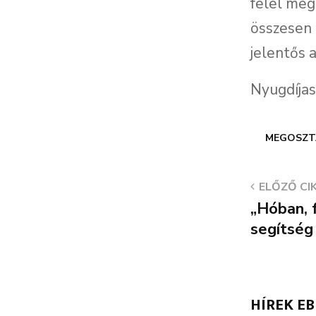
felel meg
összesen 
jelentős 
Nyugdíja
MEGOSZT
ELŐZŐ CI
„Hóban, 
segítség
HÍREK E