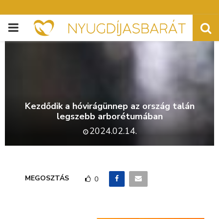
PRIMARY
MENU
Kezdődik a hóvirágünnep az ország talán
legszebb arborétumában
2024.02.14.
MEGOSZTÁS
0