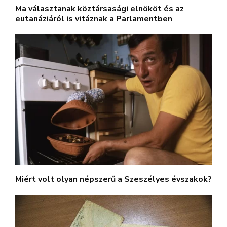
Ma választanak köztársasági elnököt és az
eutanáziáról is vitáznak a Parlamentben
Miért volt olyan népszerű a Szeszélyes évszakok?