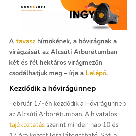
A
tavasz
hírnökének, a hóvirágnak a
virágzását az Alcsúti Arborétumban
két és fél hektáros virágmezőn
csodálhatjuk meg – írja a
Lelépő
.
Kezdődik a hóvirágünnep
Február 17-én kezdődik a Hóvirágünnep
az Alcsúti Arborétumban. A hivatalos
tájékoztatás
szerint minden nap 10 és
17 óra között lesz látogatható. Sőt, a