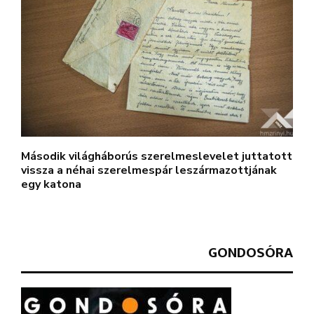
Második világháborús szerelmeslevelet juttatott
vissza a néhai szerelmespár leszármazottjának
egy katona
GONDOSÓRA