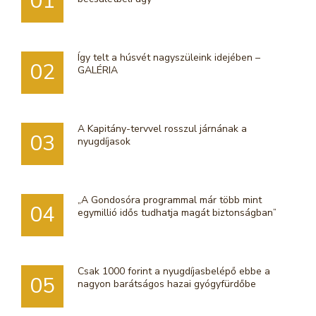
01
Így telt a húsvét nagyszüleink idejében –
02
GALÉRIA
A Kapitány-tervvel rosszul járnának a
03
nyugdíjasok
„A Gondosóra programmal már több mint
04
egymillió idős tudhatja magát biztonságban”
Csak 1000 forint a nyugdíjasbelépő ebbe a
05
nagyon barátságos hazai gyógyfürdőbe