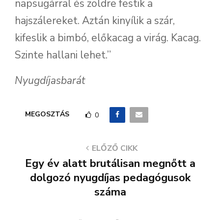
napsugárral és zöldre festik a
hajszálereket. Aztán kinyílik a szár,
kifeslik a bimbó, előkacag a virág. Kacag.
Szinte hallani lehet.”
Nyugdíjasbarát
MEGOSZTÁS
0
ELŐZŐ CIKK
Egy év alatt brutálisan megnőtt a
dolgozó nyugdíjas pedagógusok
száma