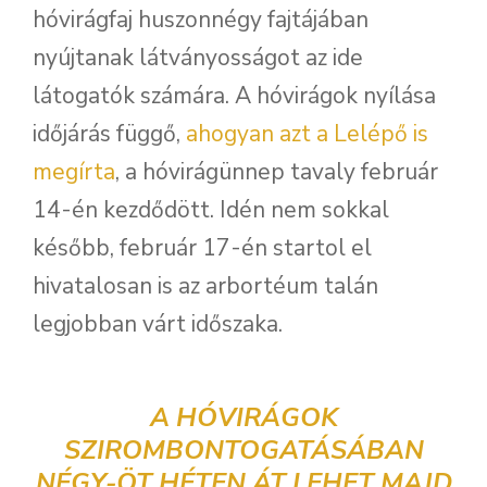
hóvirágfaj huszonnégy fajtájában
nyújtanak látványosságot az ide
látogatók számára. A hóvirágok nyílása
időjárás függő,
ahogyan azt a Lelépő is
megírta
, a hóvirágünnep tavaly február
14-én kezdődött. Idén nem sokkal
később, február 17-én startol el
hivatalosan is az arbortéum talán
legjobban várt időszaka.
A HÓVIRÁGOK
SZIROMBONTOGATÁSÁBAN
NÉGY-ÖT HÉTEN ÁT LEHET MAJD