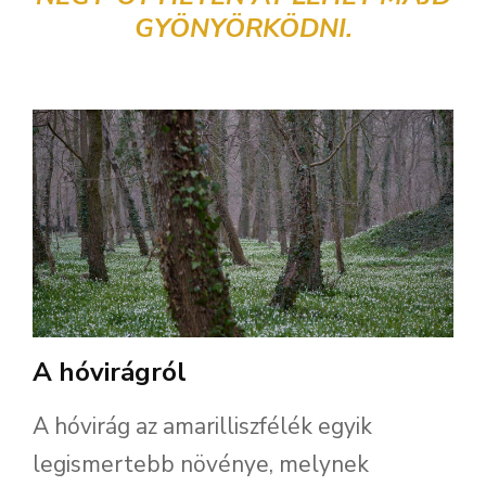
GYÖNYÖRKÖDNI.
A hóvirágról
A hóvirág az amarilliszfélék egyik
legismertebb növénye, melynek