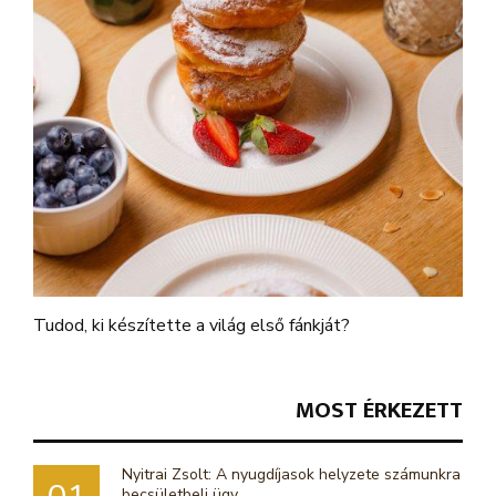
Tudod, ki készítette a világ első fánkját?
MOST ÉRKEZETT
Nyitrai Zsolt: A nyugdíjasok helyzete számunkra
becsületbeli ügy