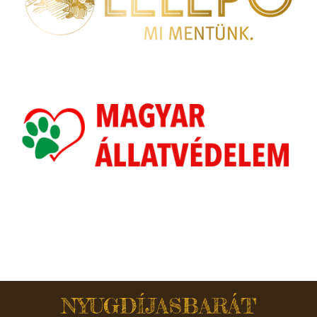
NYUGDÍJASBARÁT