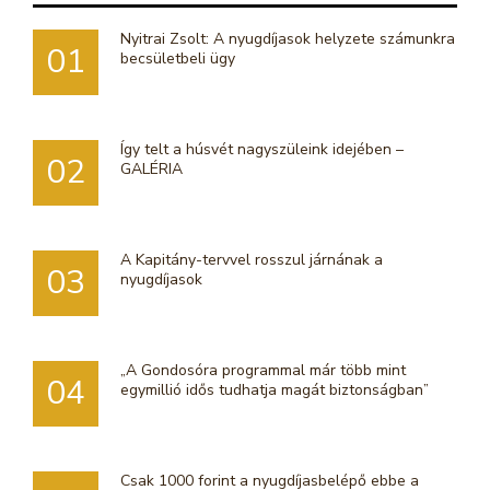
Nyitrai Zsolt: A nyugdíjasok helyzete számunkra
01
becsületbeli ügy
Így telt a húsvét nagyszüleink idejében –
02
GALÉRIA
A Kapitány-tervvel rosszul járnának a
03
nyugdíjasok
„A Gondosóra programmal már több mint
04
egymillió idős tudhatja magát biztonságban”
Csak 1000 forint a nyugdíjasbelépő ebbe a