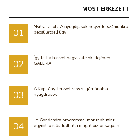
MOST ÉRKEZETT
Nyitrai Zsolt: A nyugdíjasok helyzete számunkra
01
becsületbeli ügy
Így telt a húsvét nagyszüleink idejében –
02
GALÉRIA
A Kapitány-tervvel rosszul járnának a
03
nyugdíjasok
„A Gondosóra programmal már több mint
04
egymillió idős tudhatja magát biztonságban”