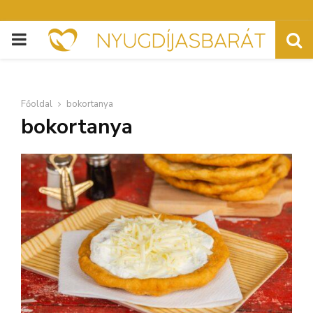
PRIMARY
MENU
Főoldal
bokortanya
bokortanya