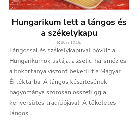
Hungarikum lett a lángos és
a székelykapu
2023.10.18.
Lángossal és székelykapuval bővült a
Hungarikumok listája, a zselici hársméz és
a bokortanya viszont bekerült a Magyar
Értéktárba. A lángos készítésének
hagyománya szorosan összefügg a
kenyérsütés tradíciójával. A tökéletes
lángos...