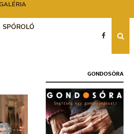
 – GALÉRIA
A K
SPÓROLÓ
GONDOSÓRA