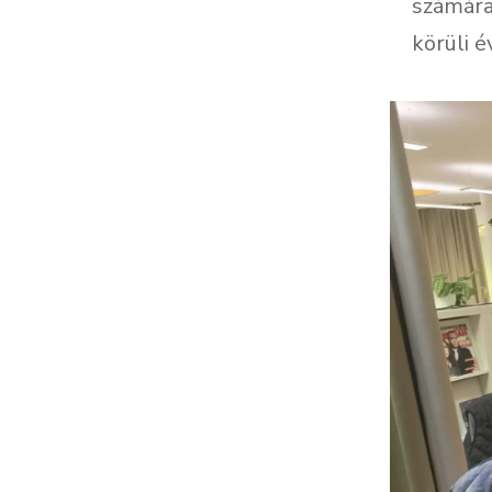
számára
körüli é