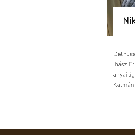
Ni
Delhusa
Ihász E
anyai á
Kálmán 