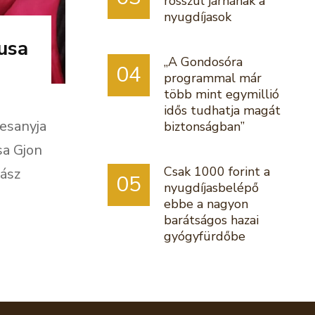
rosszul járnának a
nyugdíjasok
usa
„A Gondosóra
04
programmal már
több mint egymillió
idős tudhatja magát
esanyja
biztonságban”
sa Gjon
Csak 1000 forint a
hász
05
nyugdíjasbelépő
ebbe a nagyon
barátságos hazai
gyógyfürdőbe