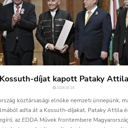
Kossuth-díjat kapott Pataky Attil
2026.03.16.
rszág köztársasági elnöke nemzeti ünnepünk, má
almából adta át a Kossuth-díjakat. Pataky Attila 
egíró, az EDDA Művek frontembere Magyarorszá