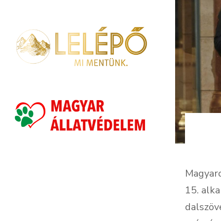
Magyaro
15. alk
dalszöv