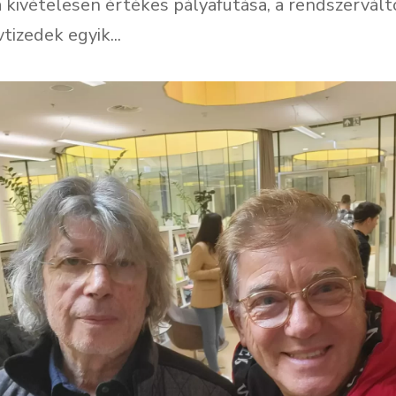
 kivételesen értékes pályafutása, a rendszervált
vtizedek egyik...