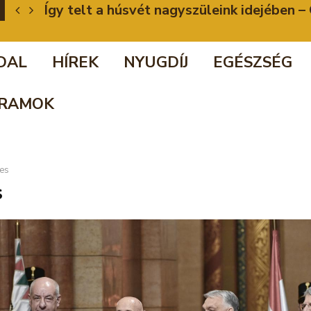
Így telt a húsvét nagyszüleink idejében
DAL
HÍREK
NYUGDÍJ
EGÉSZSÉG
RAMOK
es
s