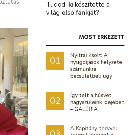
oztatás
Tudod, ki készítette a
világ első fánkját?
MOST ÉRKEZETT
Nyitrai Zsolt: A
01
nyugdíjasok helyzete
számunkra
becsületbeli ügy
Így telt a húsvét
02
nagyszüleink idejében
– GALÉRIA
A Kapitány-tervvel
03