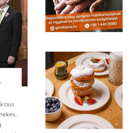
a
rcius
énekes,
g