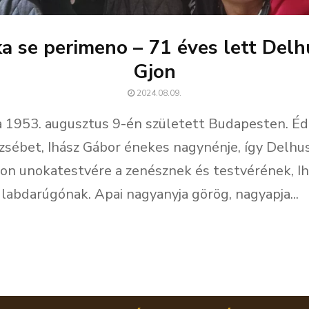
ka se perimeno – 71 éves lett Delh
Gjon
2024.08.09.
 1953. augusztus 9-én született Budapesten. Éd
rzsébet, Ihász Gábor énekes nagynénje, így Delhu
gon unokatestvére a zenésznek és testvérének, I
labdarúgónak. Apai nagyanyja görög, nagyapja...