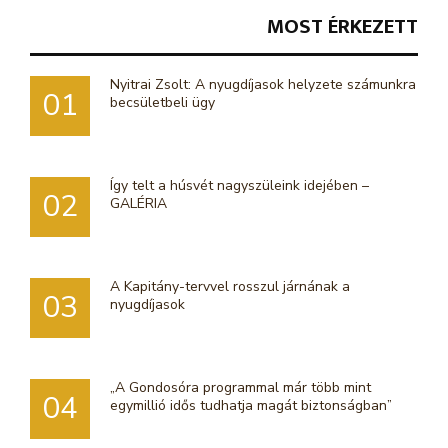
MOST ÉRKEZETT
Nyitrai Zsolt: A nyugdíjasok helyzete számunkra
01
becsületbeli ügy
Így telt a húsvét nagyszüleink idejében –
02
GALÉRIA
A Kapitány-tervvel rosszul járnának a
03
nyugdíjasok
„A Gondosóra programmal már több mint
04
egymillió idős tudhatja magát biztonságban”