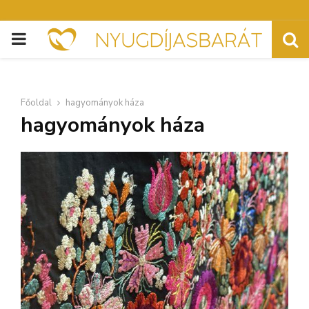
PRIMARY
MENU
Főoldal
hagyományok háza
hagyományok háza