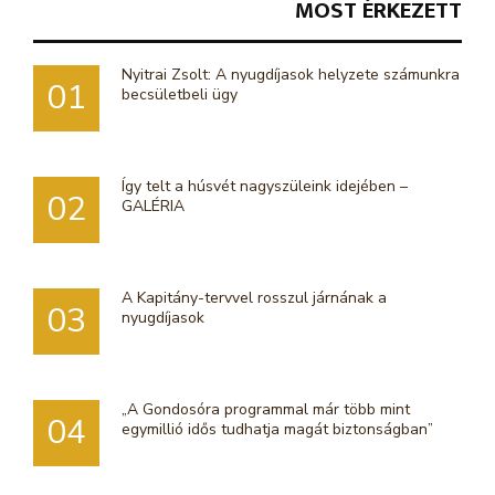
MOST ÉRKEZETT
Nyitrai Zsolt: A nyugdíjasok helyzete számunkra
01
becsületbeli ügy
Így telt a húsvét nagyszüleink idejében –
02
GALÉRIA
A Kapitány-tervvel rosszul járnának a
03
nyugdíjasok
„A Gondosóra programmal már több mint
04
egymillió idős tudhatja magát biztonságban”