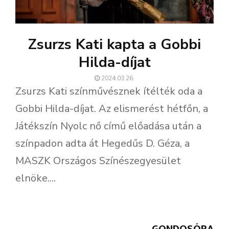
Zsurzs Kati kapta a Gobbi
Hilda-díjat
2024.03.26.
Zsurzs Kati színművésznek ítélték oda a
Gobbi Hilda-díjat. Az elismerést hétfőn, a
Játékszín Nyolc nő című előadása után a
színpadon adta át Hegedűs D. Géza, a
MASZK Országos Színészegyesület
elnöke....
GONDOSÓRA