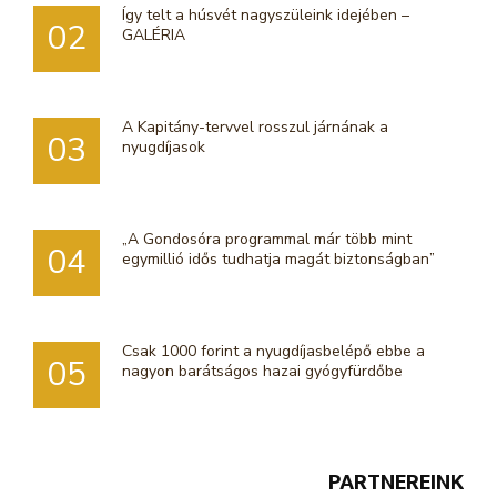
Így telt a húsvét nagyszüleink idejében –
02
GALÉRIA
A Kapitány-tervvel rosszul járnának a
03
nyugdíjasok
„A Gondosóra programmal már több mint
04
egymillió idős tudhatja magát biztonságban”
Csak 1000 forint a nyugdíjasbelépő ebbe a
05
nagyon barátságos hazai gyógyfürdőbe
PARTNEREINK