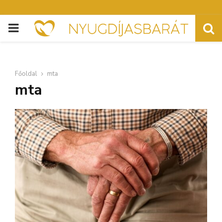
PRIMARY
MENU
Főoldal
mta
mta