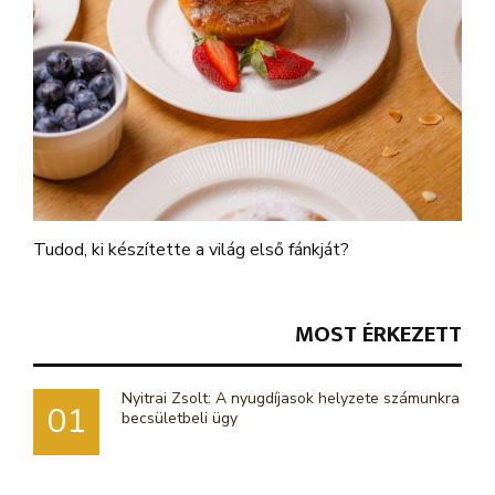
Tudod, ki készítette a világ első fánkját?
MOST ÉRKEZETT
Nyitrai Zsolt: A nyugdíjasok helyzete számunkra
01
becsületbeli ügy