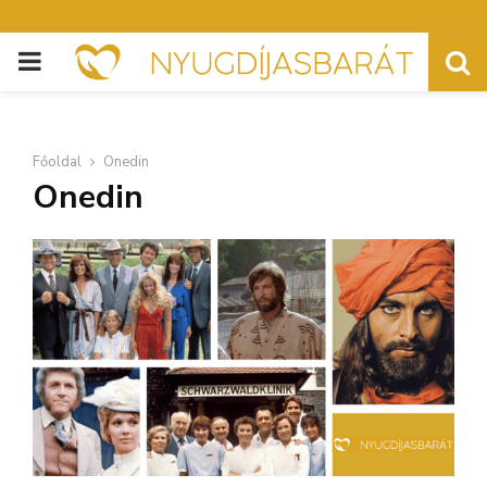
PRIMARY
MENU
Főoldal
Onedin
Onedin