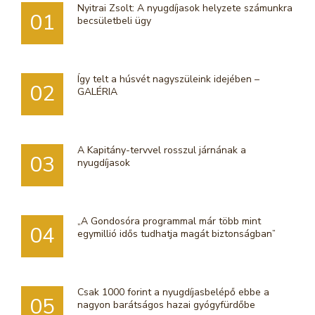
Nyitrai Zsolt: A nyugdíjasok helyzete számunkra
01
becsületbeli ügy
Így telt a húsvét nagyszüleink idejében –
02
GALÉRIA
A Kapitány-tervvel rosszul járnának a
03
nyugdíjasok
„A Gondosóra programmal már több mint
04
egymillió idős tudhatja magát biztonságban”
Csak 1000 forint a nyugdíjasbelépő ebbe a
05
nagyon barátságos hazai gyógyfürdőbe