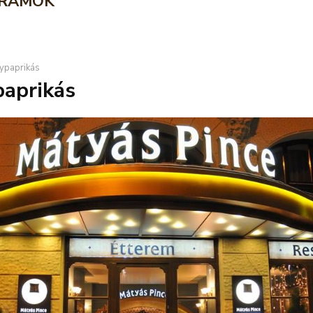
RAMOK
ypaprikás
aprikás