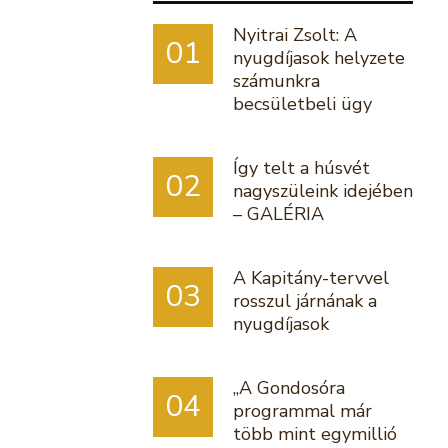
Nyitrai Zsolt: A
01
nyugdíjasok helyzete
számunkra
becsületbeli ügy
Így telt a húsvét
02
nagyszüleink idejében
– GALÉRIA
A Kapitány-tervvel
03
rosszul járnának a
nyugdíjasok
„A Gondosóra
04
programmal már
több mint egymillió