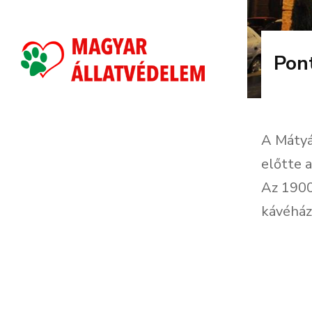
Pon
A Mátyá
előtte a
Az 1900
kávéház i