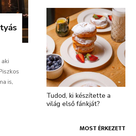
tyás
 aki
 Piszkos
a is,
Tudod, ki készítette a
világ első fánkját?
MOST ÉRKEZETT