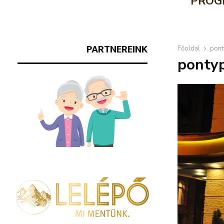
PROG
PARTNEREINK
Főoldal
pont
pontyp