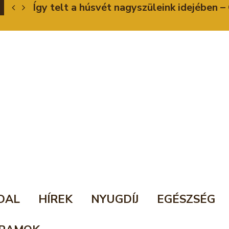
Így telt a húsvét nagyszüleink idejében
DAL
HÍREK
NYUGDÍJ
EGÉSZSÉG