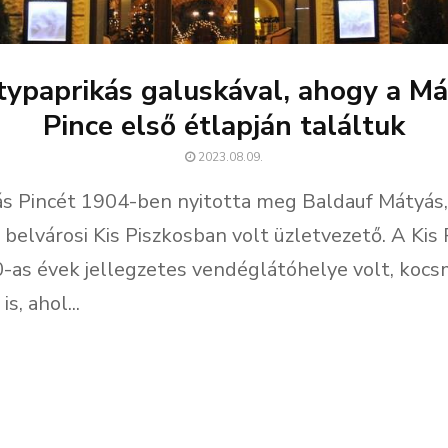
typaprikás galuskával, ahogy a Má
Pince első étlapján találtuk
2023.08.09.
s Pincét 1904-ben nyitotta meg Baldauf Mátyás,
 belvárosi Kis Piszkosban volt üzletvezető. A Kis
-as évek jellegzetes vendéglátóhelye volt, kocsm
s, ahol...