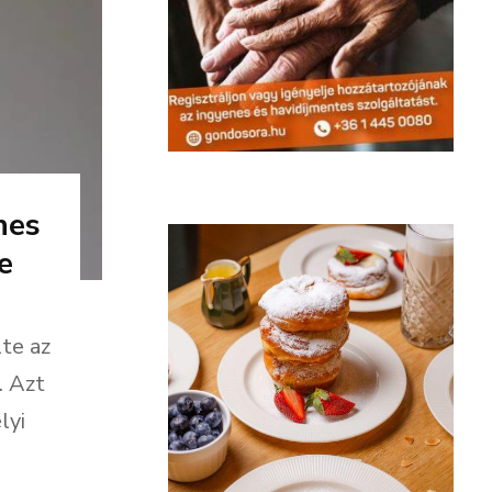
nes
e
te az
. Azt
lyi