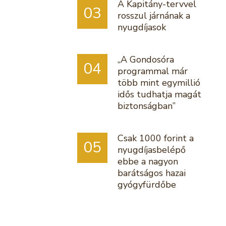
A Kapitány-tervvel
03
rosszul járnának a
nyugdíjasok
„A Gondosóra
04
programmal már
több mint egymillió
idős tudhatja magát
biztonságban”
Csak 1000 forint a
05
nyugdíjasbelépő
ebbe a nagyon
barátságos hazai
gyógyfürdőbe