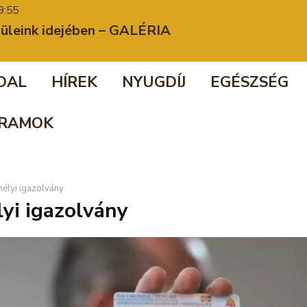
9:55
züleink idejében – GALÉRIA
DAL
HÍREK
NYUGDÍJ
EGÉSZSÉG
RAMOK
élyi igazolvány
yi igazolvány