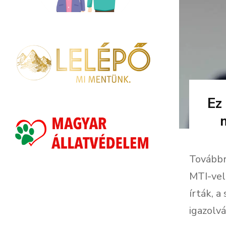
Ez
Továbbr
MTI-vel
írták, 
igazolv