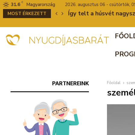
C
31.6
Magyarország
2026. augusztus 06 - csütörtök, 0
 ügy
Így telt a húsvét nagys
MOST ÉRKEZETT
FŐOL
PROG
PARTNEREINK
Főoldal
szem
személ