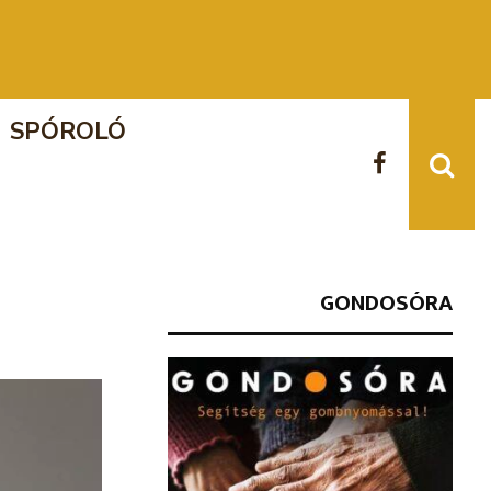
A Kapitány-tervvel rosszul járnán
SPÓROLÓ
GONDOSÓRA