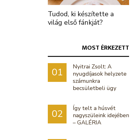
Tudod, ki készítette a
világ első fánkját?
MOST ÉRKEZETT
Nyitrai Zsolt: A
01
nyugdíjasok helyzete
számunkra
becsületbeli ügy
Így telt a húsvét
02
nagyszüleink idejében
– GALÉRIA