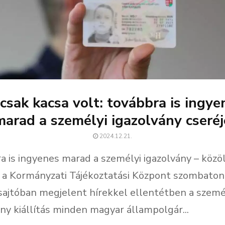
 csak kacsa volt: továbbra is ingye
marad a személyi igazolvány cseréj
2024.12.21.
a is ingyenes marad a személyi igazolvány – közöl
 a Kormányzati Tájékoztatási Központ szombaton
a sajtóban megjelent hírekkel ellentétben a szemé
ány kiállítás minden magyar állampolgár...