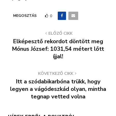
MEGOSZTÁS
0
ELŐZŐ CIKK
Elképesztő rekordot döntött meg
Mónus József: 1031,54 métert lőtt
íjjal!
KÖVETKEZŐ CIKK
Itt a szódabikarbóna trükk, hogy
legyen a vágódeszkád olyan, mintha
tegnap vetted volna