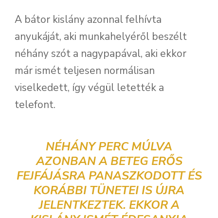
A bátor kislány azonnal felhívta
anyukáját, aki munkahelyéről beszélt
néhány szót a nagypapával, aki ekkor
már ismét teljesen normálisan
viselkedett, így végül letették a
telefont.
NÉHÁNY PERC MÚLVA
AZONBAN A BETEG ERŐS
FEJFÁJÁSRA PANASZKODOTT ÉS
KORÁBBI TÜNETEI IS ÚJRA
JELENTKEZTEK. EKKOR A