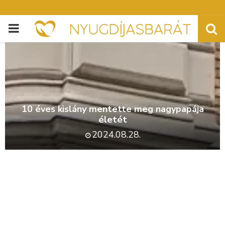
PRIMARY
MENU
10 éves kislány mentette meg nagypapája
életét
2024.08.28.