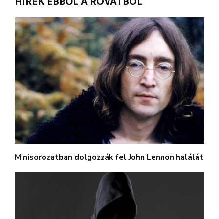
HÍREK EBBŐL A ROVATBÓL
Minisorozatban dolgozzák fel John Lennon halálát