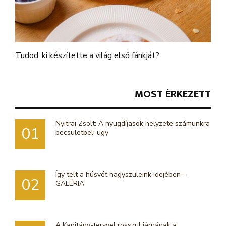
Tudod, ki készítette a világ első fánkját?
MOST ÉRKEZETT
Nyitrai Zsolt: A nyugdíjasok helyzete számunkra
01
becsületbeli ügy
Így telt a húsvét nagyszüleink idejében –
02
GALÉRIA
A Kapitány-tervvel rosszul járnának a