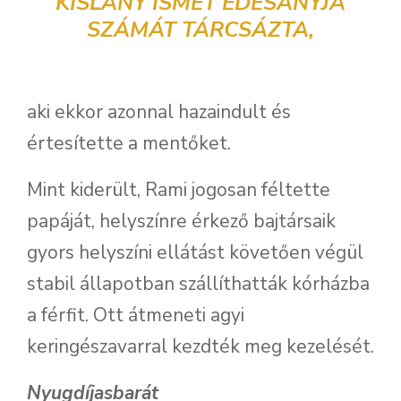
KISLÁNY ISMÉT ÉDESANYJA
SZÁMÁT TÁRCSÁZTA,
aki ekkor azonnal hazaindult és
értesítette a mentőket.
Mint kiderült, Rami jogosan féltette
papáját, helyszínre érkező bajtársaik
gyors helyszíni ellátást követően végül
stabil állapotban szállíthatták kórházba
a férfit. Ott átmeneti agyi
keringészavarral kezdték meg kezelését.
Nyugdíjasbarát