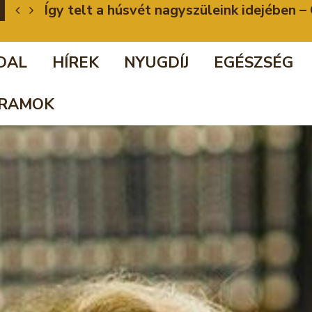
Így telt a húsvét nagyszüleink idejében
DAL
HÍREK
NYUGDÍJ
EGÉSZSÉG
RAMOK