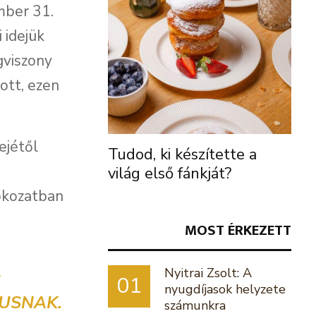
mber 31.
 idejük
ogviszony
ott, ezen
ejétől
Tudod, ki készítette a
világ első fánkját?
okozatban
MOST ÉRKEZETT
Nyitrai Zsolt: A
Ű
01
nyugdíjasok helyzete
GUSNAK.
számunkra