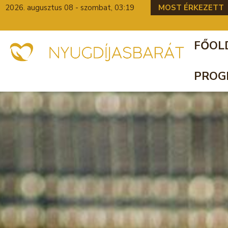
elyzete számunkra becsületbeli ügy
2026. augusztus 08 - szombat, 03:19
MOST ÉRKEZETT
FŐOL
PROG