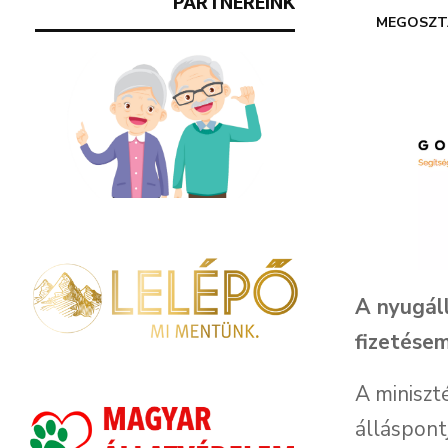
PARTNEREINK
MEGOSZT
A nyugál
fizetése
A miniszt
álláspont