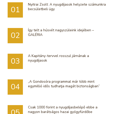
Nyitrai Zsolt: A nyugdíjasok helyzete számunkra
01
becsületbeli ügy
Így telt a húsvét nagyszüleink idejében –
02
GALÉRIA
A Kapitány-tervvel rosszul járnának a
03
nyugdíjasok
„A Gondosóra programmal már több mint
04
egymillió idős tudhatja magát biztonságban”
Csak 1000 forint a nyugdíjasbelépő ebbe a
05
nagyon barátságos hazai gyógyfürdőbe