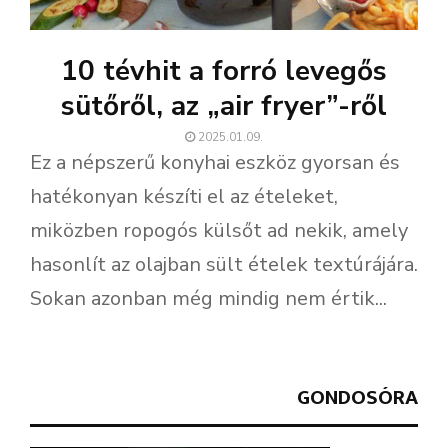
10 tévhit a forró levegős
sütőről, az „air fryer”-ről
2025.01.09.
Ez a népszerű konyhai eszköz gyorsan és
hatékonyan készíti el az ételeket,
miközben ropogós külsőt ad nekik, amely
hasonlít az olajban sült ételek textúrájára.
Sokan azonban még mindig nem értik...
GONDOSÓRA