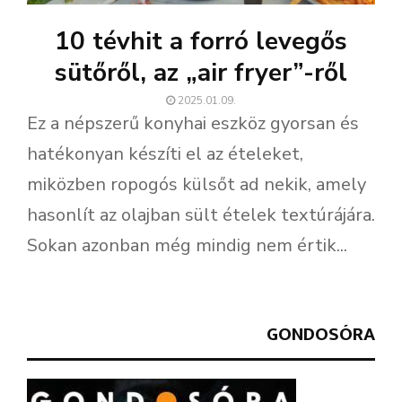
10 tévhit a forró levegős
sütőről, az „air fryer”-ről
2025.01.09.
Ez a népszerű konyhai eszköz gyorsan és
hatékonyan készíti el az ételeket,
miközben ropogós külsőt ad nekik, amely
hasonlít az olajban sült ételek textúrájára.
Sokan azonban még mindig nem értik...
GONDOSÓRA