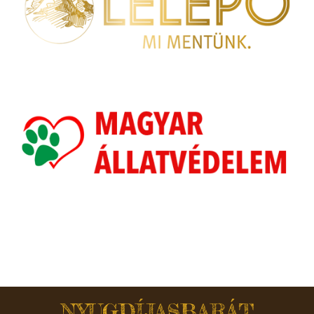
NYUGDÍJASBARÁT