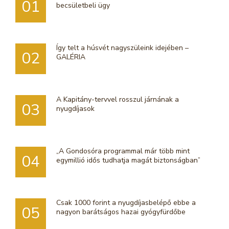
01
becsületbeli ügy
Így telt a húsvét nagyszüleink idejében –
02
GALÉRIA
A Kapitány-tervvel rosszul járnának a
03
nyugdíjasok
„A Gondosóra programmal már több mint
04
egymillió idős tudhatja magát biztonságban”
Csak 1000 forint a nyugdíjasbelépő ebbe a
05
nagyon barátságos hazai gyógyfürdőbe