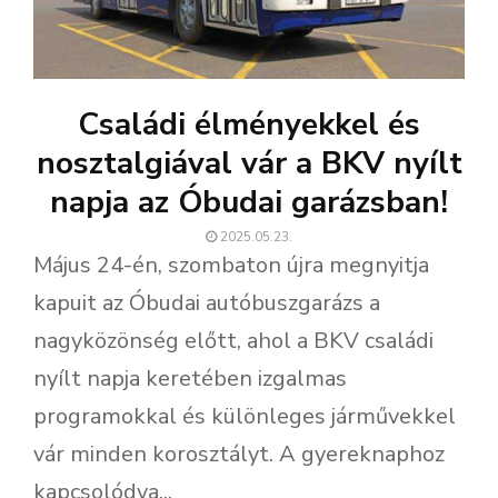
Családi élményekkel és
nosztalgiával vár a BKV nyílt
napja az Óbudai garázsban!
2025.05.23.
Május 24-én, szombaton újra megnyitja
kapuit az Óbudai autóbuszgarázs a
nagyközönség előtt, ahol a BKV családi
nyílt napja keretében izgalmas
programokkal és különleges járművekkel
vár minden korosztályt. A gyereknaphoz
kapcsolódva...