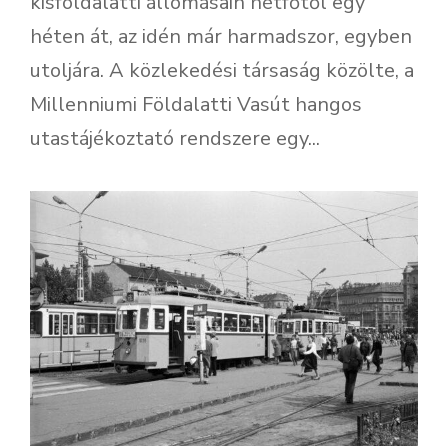
kisföldalatti állomásain hétfőtől egy
héten át, az idén már harmadszor, egyben
utoljára. A közlekedési társaság közölte, a
Millenniumi Földalatti Vasút hangos
utastájékoztató rendszere egy...