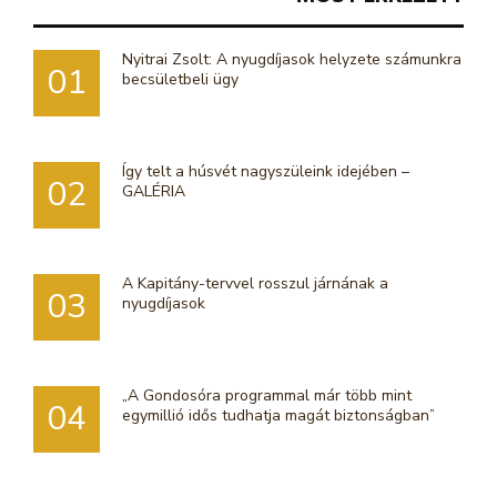
Nyitrai Zsolt: A nyugdíjasok helyzete számunkra
01
becsületbeli ügy
Így telt a húsvét nagyszüleink idejében –
02
GALÉRIA
A Kapitány-tervvel rosszul járnának a
03
nyugdíjasok
„A Gondosóra programmal már több mint
04
egymillió idős tudhatja magát biztonságban”