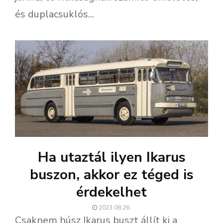
és duplacsuklós...
Ha utaztál ilyen Ikarus
buszon, akkor ez téged is
érdekelhet
2023.08.26.
Csaknem húsz Ikarus buszt állít ki a