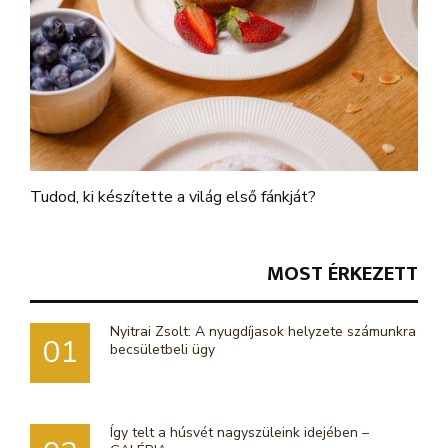
Tudod, ki készítette a világ első fánkját?
MOST ÉRKEZETT
Nyitrai Zsolt: A nyugdíjasok helyzete számunkra
01
becsületbeli ügy
Így telt a húsvét nagyszüleink idejében –