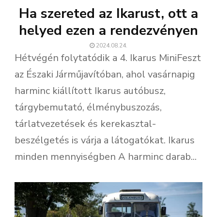
Ha szereted az Ikarust, ott a
helyed ezen a rendezvényen
2024.08.24.
Hétvégén folytatódik a 4. Ikarus MiniFeszt
az Északi Járműjavítóban, ahol vasárnapig
harminc kiállított Ikarus autóbusz,
tárgybemutató, élménybuszozás,
tárlatvezetések és kerekasztal-
beszélgetés is várja a látogatókat. Ikarus
minden mennyiségben A harminc darab...