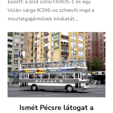
között: a zöld színű FAROS-1 és egy
Volán-sárga IK266-os színesíti majd a
nosztalgiajárművek kínálatát....
Ismét Pécsre látogat a