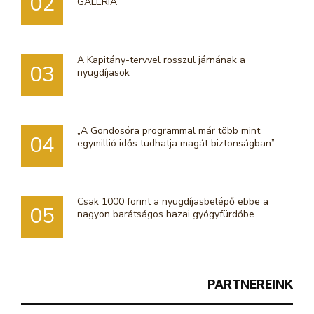
02
GALÉRIA
A Kapitány-tervvel rosszul járnának a
03
nyugdíjasok
„A Gondosóra programmal már több mint
04
egymillió idős tudhatja magát biztonságban”
Csak 1000 forint a nyugdíjasbelépő ebbe a
05
nagyon barátságos hazai gyógyfürdőbe
PARTNEREINK