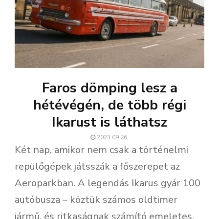
Faros dömping lesz a
hétévégén, de több régi
Ikarust is láthatsz
2023.09.26.
Két nap, amikor nem csak a történelmi
repülőgépek játsszák a főszerepet az
Aeroparkban. A legendás Ikarus gyár 100
autóbusza – köztük számos oldtimer
jármű, és ritkaságnak számító emeletes,