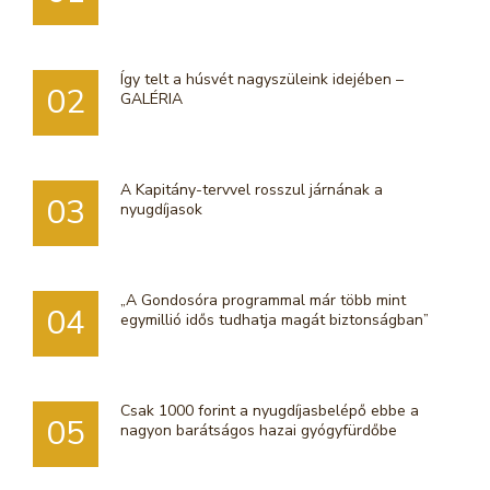
Így telt a húsvét nagyszüleink idejében –
02
GALÉRIA
A Kapitány-tervvel rosszul járnának a
03
nyugdíjasok
„A Gondosóra programmal már több mint
04
egymillió idős tudhatja magát biztonságban”
Csak 1000 forint a nyugdíjasbelépő ebbe a
05
nagyon barátságos hazai gyógyfürdőbe