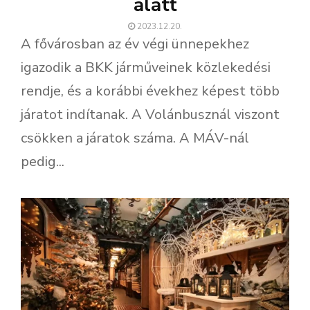
alatt
2023.12.20.
A fővárosban az év végi ünnepekhez
igazodik a BKK járműveinek közlekedési
rendje, és a korábbi évekhez képest több
járatot indítanak. A Volánbusznál viszont
csökken a járatok száma. A MÁV-nál
pedig...