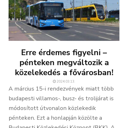
Erre érdemes figyelni –
pénteken megváltozik a
közelekedés a fővárosban!
2024.03.13.
A március 15-i rendezvények miatt több
budapesti villamos-, busz- és trolijárat is
módosított útvonalon közlekedik
pénteken. Ezt a honlapján közölte a
Budapesti Közlekedési Központ (BKK). A