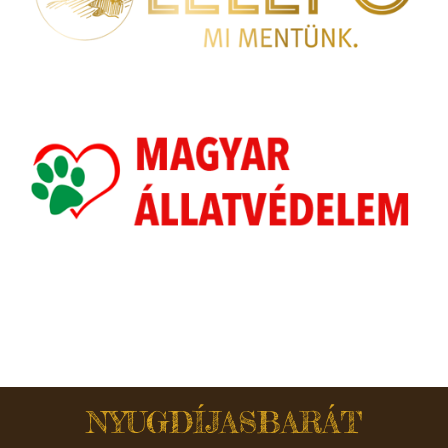
NYUGDÍJASBARÁT