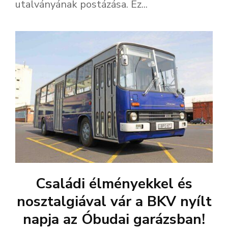
utalványának postázása. Ez...
Családi élményekkel és
nosztalgiával vár a BKV nyílt
napja az Óbudai garázsban!