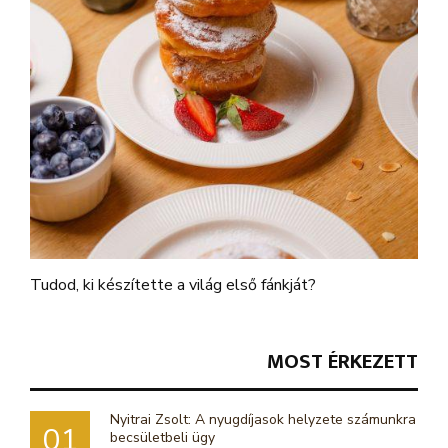
Tudod, ki készítette a világ első fánkját?
MOST ÉRKEZETT
Nyitrai Zsolt: A nyugdíjasok helyzete számunkra
01
becsületbeli ügy