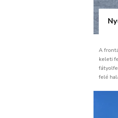
Ny
A frontá
keleti f
fátyolf
felé hal