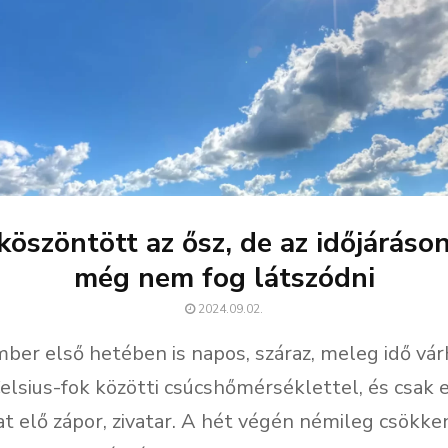
köszöntött az ősz, de az időjáráson
még nem fog látszódni
2024.09.02.
ber első hetében is napos, száraz, meleg idő vá
elsius-fok közötti csúcshőmérséklettel, és csak 
at elő zápor, zivatar. A hét végén némileg csökke