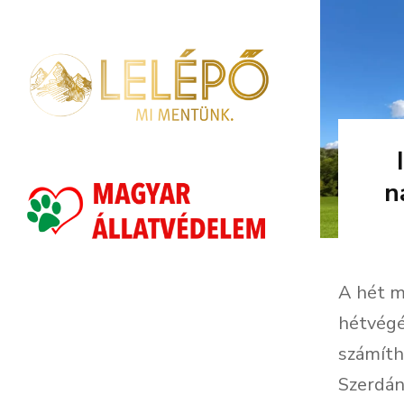
n
A hét m
hétvégé
számíth
Szerdán 