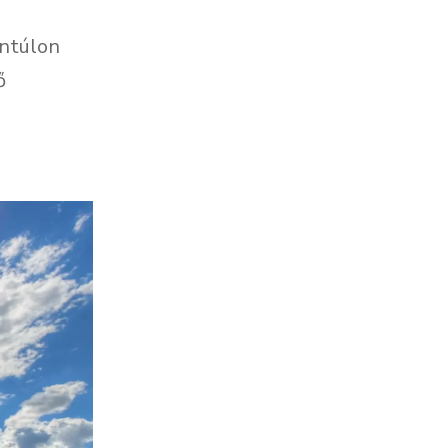
ántúlon
ő
,