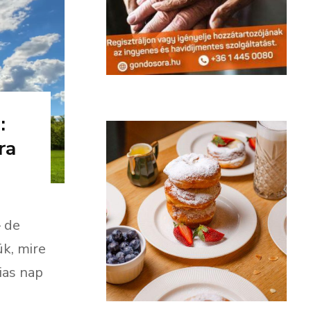
:
ra
– de
k, mire
ias nap