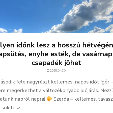
Ilyen időnk lesz a hosszú hétvégén
apsütés, enyhe esték, de vasárnap
csapadék jöhet
2025.04.30.
ásodik fele nagyrészt kellemes, napos időt ígér 
re megérkezhet a változékonyabb időjárás. Nézzü
atunk napról napra!
Szerda – kellemes, tavasz
sok lesz...