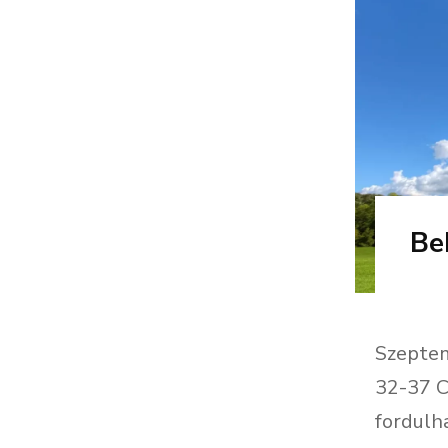
Be
Szeptem
32-37 C
fordulh