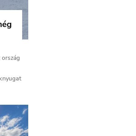
még
z ország
aknyugat