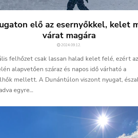
ugaton elő az esernyőkkel, kelet 
várat magára
2024.09.12.
lis felhőzet csak lassan halad kelet felé, ezért a
elén alapvetően száraz és napos idő várható a
elhők mellett. A Dunántúlon viszont nyugat, ész
adva egyre...