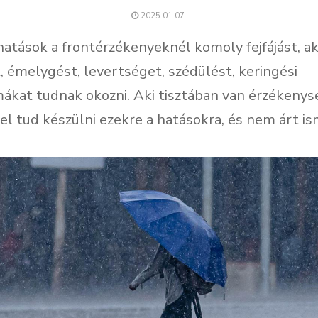
2025.01.07.
hatások a frontérzékenyeknél komoly fejfájást, a
, émelygést, levertséget, szédülést, keringési
ákat tudnak okozni. Aki tisztában van érzékenys
el tud készülni ezekre a hatásokra, és nem árt ism