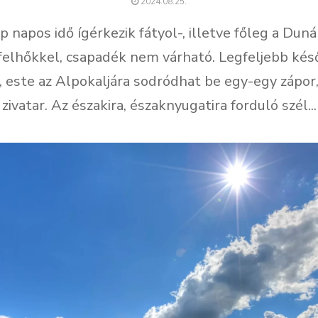
2024.08.25.
 napos idő ígérkezik fátyol-, illetve főleg a Dun
elhőkkel, csapadék nem várható. Legfeljebb kés
, este az Alpokaljára sodródhat be egy-egy zápor
zivatar. Az északira, északnyugatira forduló szél...