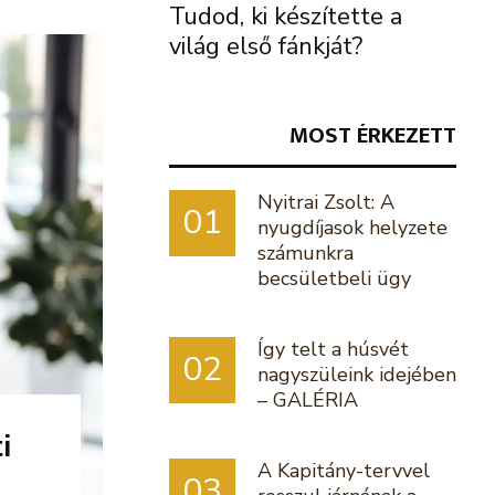
Tudod, ki készítette a
világ első fánkját?
MOST ÉRKEZETT
Nyitrai Zsolt: A
01
nyugdíjasok helyzete
számunkra
becsületbeli ügy
Így telt a húsvét
02
nagyszüleink idejében
– GALÉRIA
i
A Kapitány-tervvel
03