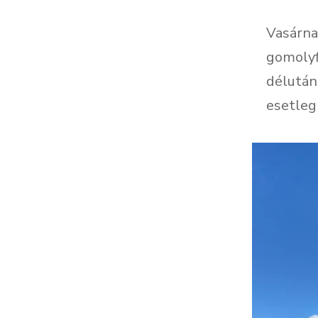
Vasárnap
gomolyf
délután
esetleg 