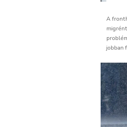
A front
migrént
problém
jobban f