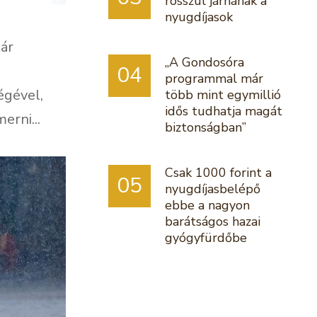
rosszul járnának a
nyugdíjasok
kár
„A Gondosóra
04
programmal már
égével,
több mint egymillió
idős tudhatja magát
erni...
biztonságban”
Csak 1000 forint a
05
nyugdíjasbelépő
ebbe a nagyon
barátságos hazai
gyógyfürdőbe