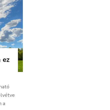
 ez
rható
elvétve
n a