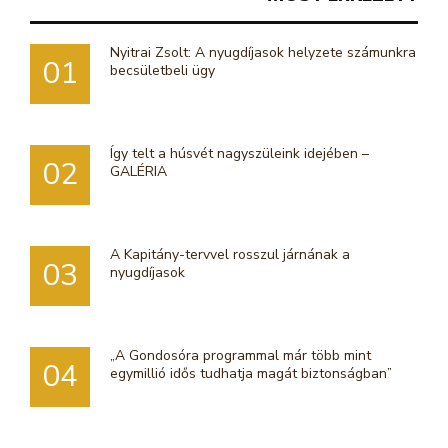
Nyitrai Zsolt: A nyugdíjasok helyzete számunkra
01
becsületbeli ügy
Így telt a húsvét nagyszüleink idejében –
02
GALÉRIA
A Kapitány-tervvel rosszul járnának a
03
nyugdíjasok
„A Gondosóra programmal már több mint
04
egymillió idős tudhatja magát biztonságban”