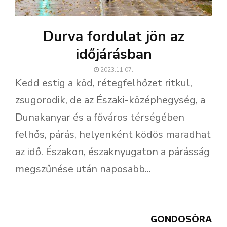
Durva fordulat jön az
időjárásban
2023.11.07.
Kedd estig a köd, rétegfelhőzet ritkul,
zsugorodik, de az Északi-középhegység, a
Dunakanyar és a főváros térségében
felhős, párás, helyenként ködös maradhat
az idő. Északon, északnyugaton a párásság
megszűnése után naposabb...
GONDOSÓRA