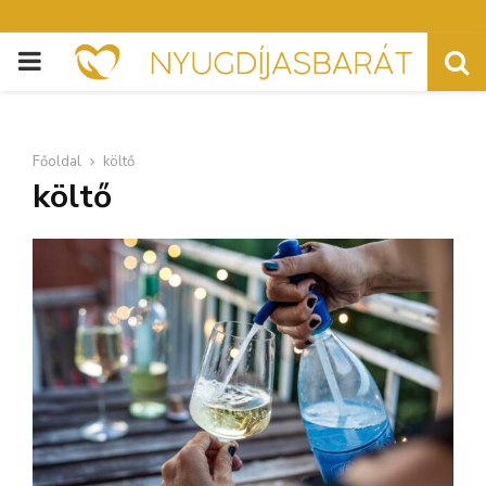
PRIMARY
MENU
Főoldal
költő
költő