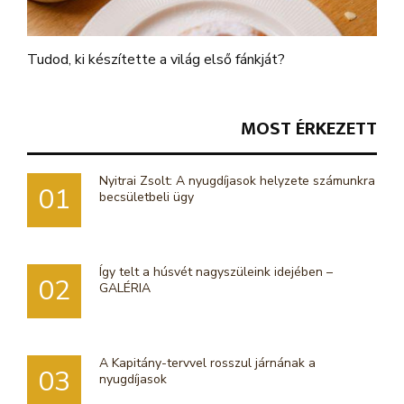
Tudod, ki készítette a világ első fánkját?
MOST ÉRKEZETT
Nyitrai Zsolt: A nyugdíjasok helyzete számunkra
01
becsületbeli ügy
Így telt a húsvét nagyszüleink idejében –
02
GALÉRIA
A Kapitány-tervvel rosszul járnának a
03
nyugdíjasok