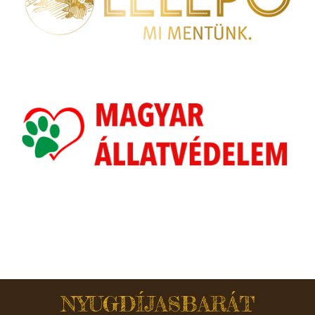
NYUGDÍJASBARÁT