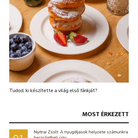
Tudod, ki készítette a világ első fánkját?
MOST ÉRKEZETT
Nyitrai Zsolt: A nyugdíjasok helyzete számunkra
becsületbeli ügy