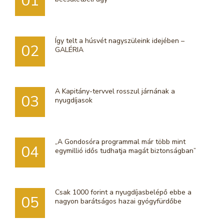
01
Így telt a húsvét nagyszüleink idejében –
02
GALÉRIA
A Kapitány-tervvel rosszul járnának a
03
nyugdíjasok
„A Gondosóra programmal már több mint
04
egymillió idős tudhatja magát biztonságban”
Csak 1000 forint a nyugdíjasbelépő ebbe a
05
nagyon barátságos hazai gyógyfürdőbe