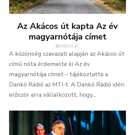
Az Akácos út kapta Az év
magyarnótája címet
2023.11.27.
A közönség szavazati alapján az Akácos út
című nóta érdemelte ki Az év
magyarnótája címet – tájékoztatta a
Dankó Rádió az MTI-t. A Dankó Rádió idén
először arra vállalkozott, hogy...