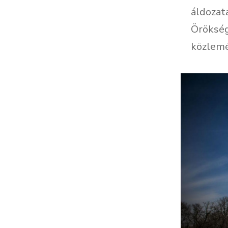
áldozat
Örökség
közlemé