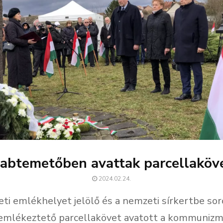
abtemetőben avattak parcellaköv
2024.02.24.
ti emlékhelyet jelölő és a nemzeti sírkertbe sor
 emlékeztető parcellakövet avatott a kommuniz