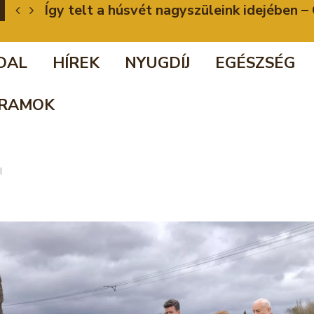
Így telt a húsvét nagyszüleink idejében
DAL
HÍREK
NYUGDÍJ
EGÉSZSÉG
RAMOK
I