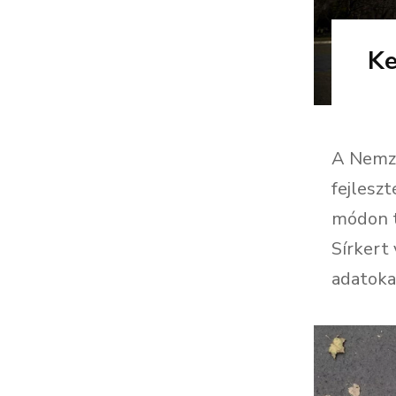
Ke
A Nemze
fejlesz
módon t
Sírkert
adatokat