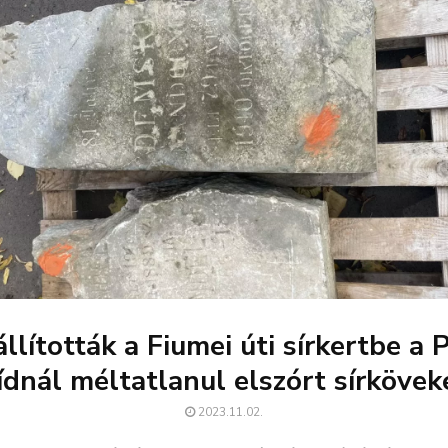
állították a Fiumei úti sírkertbe a P
ídnál méltatlanul elszórt sírkövek
2023.11.02.