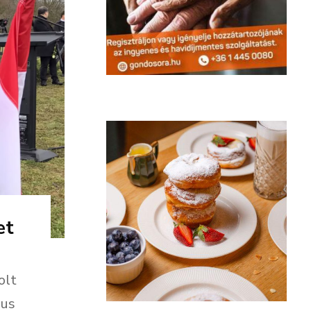
et
olt
mus