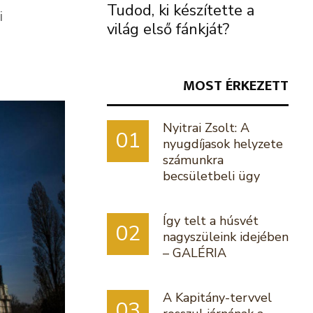
Tudod, ki készítette a
i
világ első fánkját?
MOST ÉRKEZETT
Nyitrai Zsolt: A
01
nyugdíjasok helyzete
számunkra
becsületbeli ügy
Így telt a húsvét
02
nagyszüleink idejében
– GALÉRIA
A Kapitány-tervvel
03