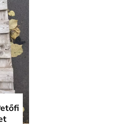
etőfi
et