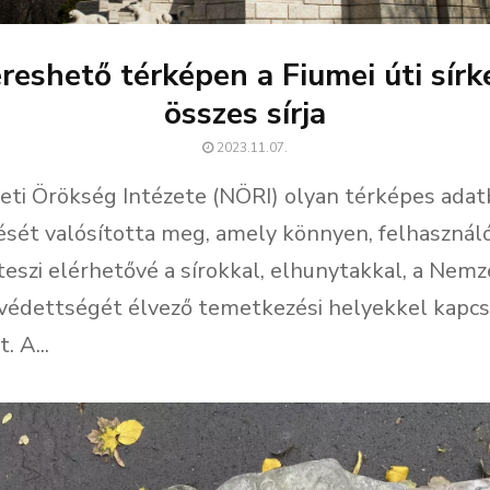
reshető térképen a Fiumei úti sírk
összes sírja
2023.11.07.
ti Örökség Intézete (NÖRI) olyan térképes adat
tését valósította meg, amely könnyen, felhasznál
eszi elérhetővé a sírokkal, elhunytakkal, a Nemz
 védettségét élvező temetkezési helyekkel kapc
. A...