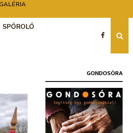
 – GALÉRIA
A K
SPÓROLÓ
GONDOSÓRA