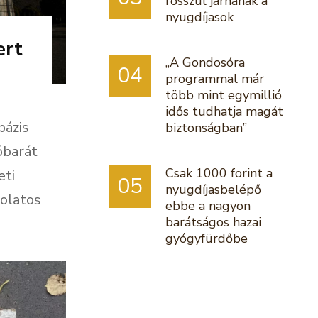
rosszul járnának a
nyugdíjasok
ert
„A Gondosóra
04
programmal már
több mint egymillió
idős tudhatja magát
bázis
biztonságban”
óbarát
Csak 1000 forint a
eti
05
nyugdíjasbelépő
solatos
ebbe a nagyon
barátságos hazai
gyógyfürdőbe