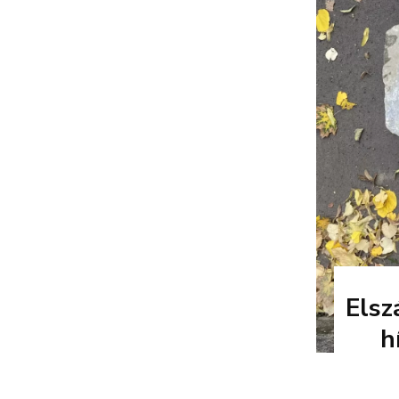
Elsz
h