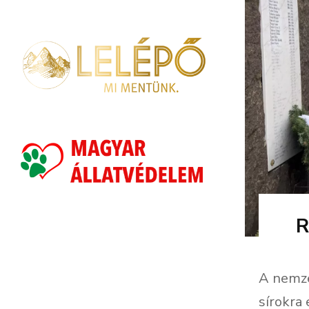
R
A nemze
sírokra