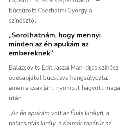
Lajosom. Isten kísérjen utadon” –
búcsúzott Cserhalmi György a
színésztől.
„Sorolhatnám, hogy mennyi
minden az én apukám az
embereknek”
Balázsovits Edit Jászai Mari-díjas színész
édesapjától búcsúzva hangsúlyozta:
amerre csak járt, nyomott hagyott maga
után.
„Az én apukám volt az Éliás királyfi, a
palacsintás király, a Kalmár tanárúr az