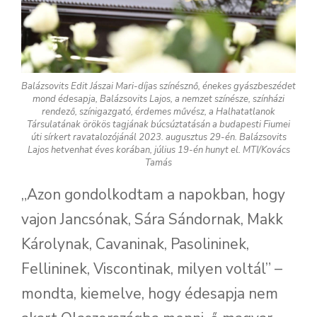
Balázsovits Edit Jászai Mari-díjas színésznő, énekes gyászbeszédet
mond édesapja, Balázsovits Lajos, a nemzet színésze, színházi
rendező, színigazgató, érdemes művész, a Halhatatlanok
Társulatának örökös tagjának búcsúztatásán a budapesti Fiumei
úti sírkert ravatalozójánál 2023. augusztus 29-én. Balázsovits
Lajos hetvenhat éves korában, július 19-én hunyt el. MTI/Kovács
Tamás
„Azon gondolkodtam a napokban, hogy
vajon Jancsónak, Sára Sándornak, Makk
Károlynak, Cavaninak, Pasolininek,
Fellininek, Viscontinak, milyen voltál” –
mondta, kiemelve, hogy édesapja nem