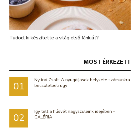
Tudod, ki készítette a világ első fánkját?
MOST ÉRKEZETT
Nyitrai Zsolt: A nyugdíjasok helyzete számunkra
01
becsületbeli ügy
Így telt a húsvét nagyszüleink idejében –
02
GALÉRIA