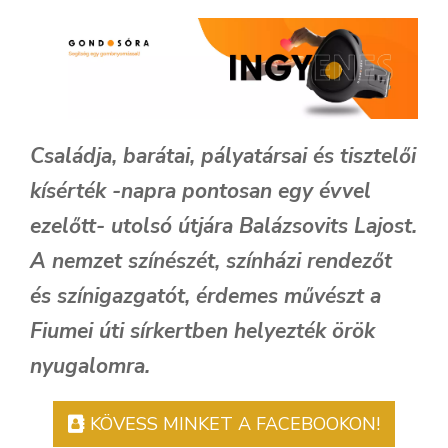
Családja, barátai, pályatársai és tisztelői
kísérték -napra pontosan egy évvel
ezelőtt- utolsó útjára Balázsovits Lajost.
A nemzet színészét, színházi rendezőt
és színigazgatót, érdemes művészt a
Fiumei úti sírkertben helyezték örök
nyugalomra.
KÖVESS MINKET A FACEBOOKON!