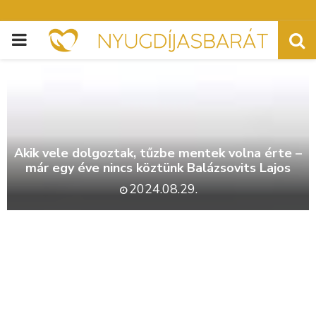
PRIMARY
MENU
Akik vele dolgoztak, tűzbe mentek volna érte –
már egy éve nincs köztünk Balázsovits Lajos
2024.08.29.