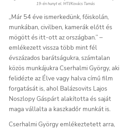
19-én hunyt el. MTI/Kovács Tamás
„Már 54 éve ismerkedünk, főiskolán,
munkában, civilben, kamerák előtt és
mögött és itt-ott az országban.” –
emlékezett vissza több mint fél
évszázados barátságukra, számtalan
közös munkájukra Cserhalmi György, aki
felidézte az Élve vagy halva című film
forgatását is, ahol Balázsovits Lajos
Noszlopy Gáspárt alakította és saját
maga vállalta a kaszkadőr munkát is.
Cserhalmi György emlékeztetett arra,