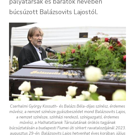
pályatársak és barátok nevében
búcsúzott Balázsovits Lajostól.
Cserhalmi György Kossuth- és Balázs Béla-díjas színész, érdemes
művész, a nemzet színésze gyászbeszédet mond Balázsovits Lajos,
a nemzet színésze, színházi rendező, színigazgató, érdemes
művész, a Halhatatlanok Társulatának örökös tagjának
búcsúztatásán a budapesti Fiumei úti sírkert ravatalozójánál 2023.
augusztus 29-én. Balázsovits Lajos hetvenhat éves korában, július