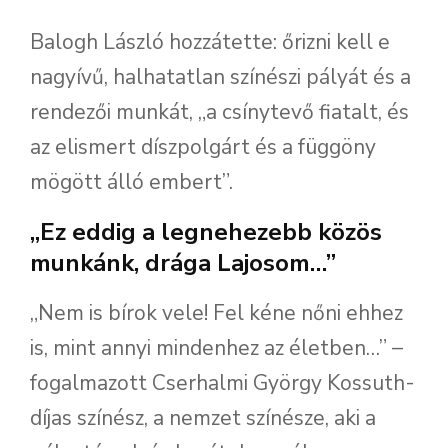
Balogh László hozzátette: őrizni kell e
nagyívű, halhatatlan színészi pályát és a
rendezői munkát, „a csínytevő fiatalt, és
az elismert díszpolgárt és a függöny
mögött álló embert”.
„Ez eddig a legnehezebb közös
munkánk, drága Lajosom…”
„Nem is bírok vele! Fel kéne nőni ehhez
is, mint annyi mindenhez az életben…” –
fogalmazott Cserhalmi György Kossuth-
díjas színész, a nemzet színésze, aki a