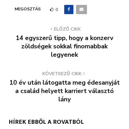
MEGOSZTÁS
0
ELŐZŐ CIKK
14 egyszerű tipp, hogy a konzerv
zöldségek sokkal finomabbak
legyenek
KÖVETKEZŐ CIKK
10 év után látogatta meg édesanyját
a család helyett karriert választó
lány
HÍREK EBBŐL A ROVATBÓL