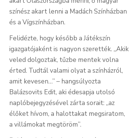
akart Olaszországba menni, ő magyar
színész akart lenni a Madách Színházban
és a Vígszínházban.
Felidézte, hogy később a Játékszín
igazgatójaként is nagyon szerették. „Akik
veled dolgoztak, tűzbe mentek volna
érted. Tudtál valami olyat a színházról,
amit kevesen…” – hangsúlyozta
Balázsovits Edit, aki édesapja utolsó
naplóbejegyzésével zárta sorait: „az
élőket hívom, a halottakat megsiratom,
a villámokat megtöröm”.