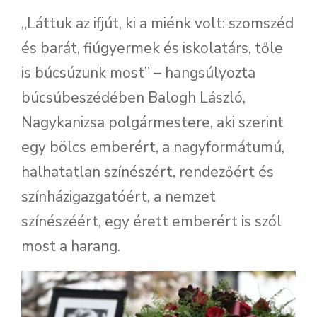
„Láttuk az ifjút, ki a miénk volt: szomszéd
és barát, fiúgyermek és iskolatárs, tőle
is búcsúzunk most” – hangsúlyozta
búcsúbeszédében Balogh László,
Nagykanizsa polgármestere, aki szerint
egy bölcs emberért, a nagyformátumú,
halhatatlan színészért, rendezőért és
színházigazgatóért, a nemzet
színészéért, egy érett emberért is szól
most a harang.