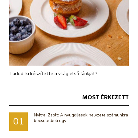
Tudod, ki készítette a világ első fánkját?
MOST ÉRKEZETT
Nyitrai Zsolt: A nyugdíjasok helyzete számunkra
01
becsületbeli ügy