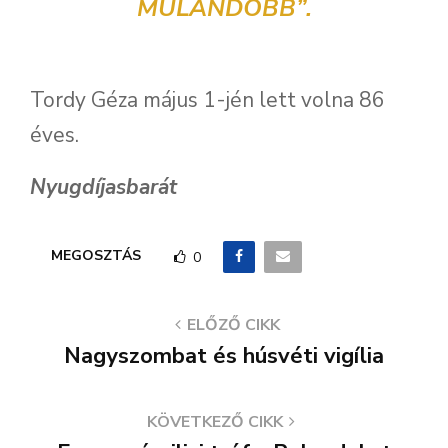
MULANDÓBB”.
Tordy Géza május 1-jén lett volna 86
éves.
Nyugdíjasbarát
MEGOSZTÁS
0
ELŐZŐ CIKK
Nagyszombat és húsvéti vigília
KÖVETKEZŐ CIKK