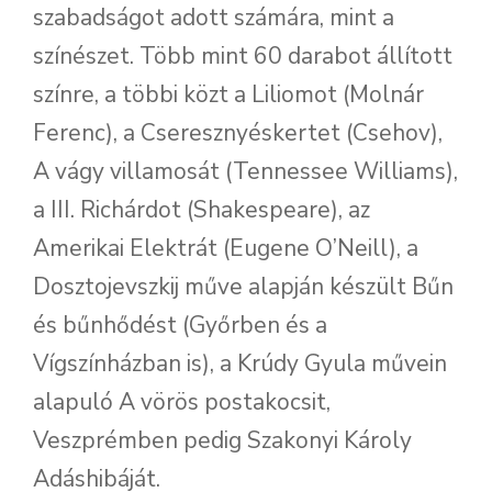
szabadságot adott számára, mint a
színészet. Több mint 60 darabot állított
színre, a többi közt a Liliomot (Molnár
Ferenc), a Cseresznyéskertet (Csehov),
A vágy villamosát (Tennessee Williams),
a III. Richárdot (Shakespeare), az
Amerikai Elektrát (Eugene O’Neill), a
Dosztojevszkij műve alapján készült Bűn
és bűnhődést (Győrben és a
Vígszínházban is), a Krúdy Gyula művein
alapuló A vörös postakocsit,
Veszprémben pedig Szakonyi Károly
Adáshibáját.