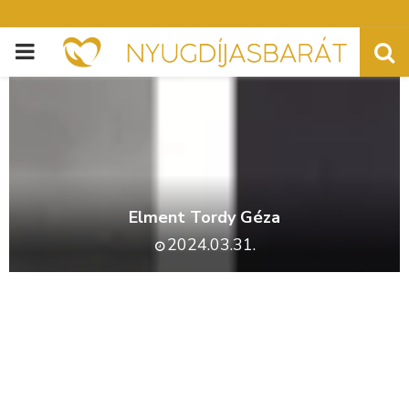
PRIMARY
MENU
Elment Tordy Géza
2024.03.31.