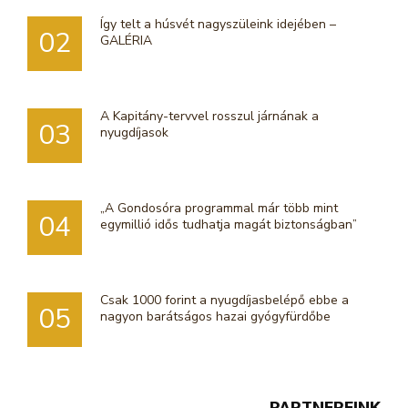
Így telt a húsvét nagyszüleink idejében –
02
GALÉRIA
A Kapitány-tervvel rosszul járnának a
03
nyugdíjasok
„A Gondosóra programmal már több mint
04
egymillió idős tudhatja magát biztonságban”
Csak 1000 forint a nyugdíjasbelépő ebbe a
05
nagyon barátságos hazai gyógyfürdőbe
PARTNEREINK