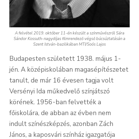
A felvétel 2019. október 11-én készült a színművészről Sára
Sándor Kossuth-nagydíjas filmrendező végső búcsúztatásán a
Szent István-bazilikában MTI/Soós Lajos
Budapesten született 1938. május 1-
jén. A középiskolában magasépítészetet
tanult, de már 16 évesen tagja volt
Versényi Ida műkedvelő színjátszó
körének. 1956-ban felvették a
főiskolára, de abban az évben nem
indult színészképzés, azonban Zách
János, a kaposvári színház igazgatója