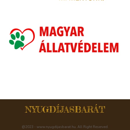
NYUGDÍJASBARÁT
@2023 - www.nyugdijasbarat.hu. All Right Reserved.