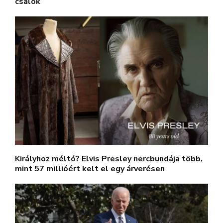
csalók
Királyhoz méltó? Elvis Presley nercbundája több,
mint 57 millióért kelt el egy árverésen