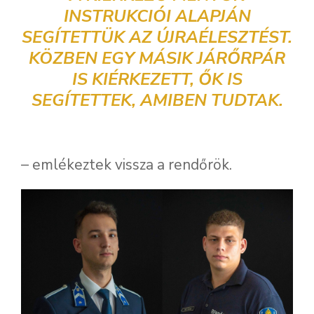
INSTRUKCIÓI ALAPJÁN
SEGÍTETTÜK AZ ÚJRAÉLESZTÉST.
KÖZBEN EGY MÁSIK JÁRŐRPÁR
IS KIÉRKEZETT, ŐK IS
SEGÍTETTEK, AMIBEN TUDTAK.
– emlékeztek vissza a rendőrök.