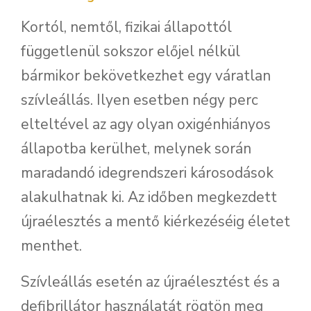
Kortól, nemtől, fizikai állapottól
függetlenül sokszor előjel nélkül
bármikor bekövetkezhet egy váratlan
szívleállás. Ilyen esetben négy perc
elteltével az agy olyan oxigénhiányos
állapotba kerülhet, melynek során
maradandó idegrendszeri károsodások
alakulhatnak ki. Az időben megkezdett
újraélesztés a mentő kiérkezéséig életet
menthet.
Szívleállás esetén az újraélesztést és a
defibrillátor használatát rögtön meg