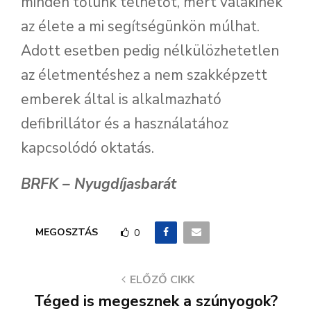
minden tőlünk telhetőt, mert valakinek
az élete a mi segítségünkön múlhat.
Adott esetben pedig nélkülözhetetlen
az életmentéshez a nem szakképzett
emberek által is alkalmazható
defibrillátor és a használatához
kapcsolódó oktatás.
BRFK – Nyugdíjasbarát
MEGOSZTÁS
0
ELŐZŐ CIKK
Téged is megesznek a szúnyogok?