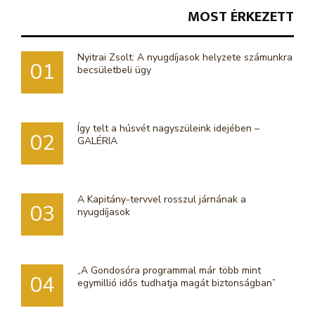
MOST ÉRKEZETT
Nyitrai Zsolt: A nyugdíjasok helyzete számunkra
01
becsületbeli ügy
Így telt a húsvét nagyszüleink idejében –
02
GALÉRIA
A Kapitány-tervvel rosszul járnának a
03
nyugdíjasok
„A Gondosóra programmal már több mint
04
egymillió idős tudhatja magát biztonságban”