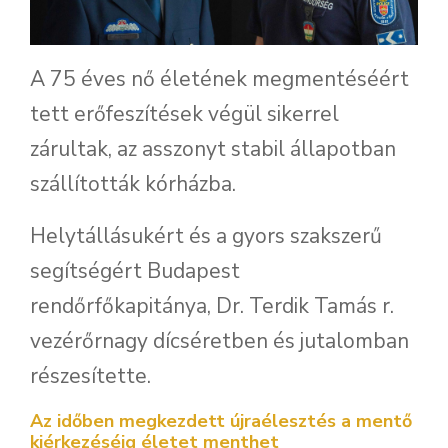
A 75 éves nő életének megmentéséért
tett erőfeszítések végül sikerrel
zárultak, az asszonyt stabil állapotban
szállították kórházba.
Helytállásukért és a gyors szakszerű
segítségért Budapest
rendőrfőkapitánya, Dr. Terdik Tamás r.
vezérőrnagy dícséretben és jutalomban
részesítette.
Az időben megkezdett újraélesztés a mentő
kiérkezéséig életet menthet