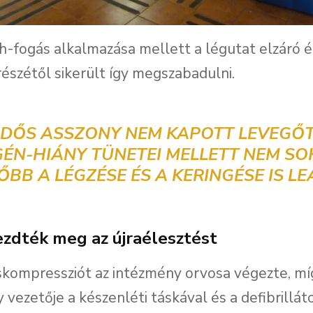
h-fogás alkalmazása mellett a légutat elzáró 
részétől sikerült így megszabadulni.
IDŐS ASSZONY NEM KAPOTT LEVEGŐT
GÉN-HIÁNY TÜNETEI MELLETT NEM SO
ŐBB A LÉGZÉSE ÉS A KERINGÉSE IS LEÁ
ezdték meg az újraélesztést
kompressziót az intézmény orvosa végezte, mí
vezetője a készenléti táskával és a defibrilláto