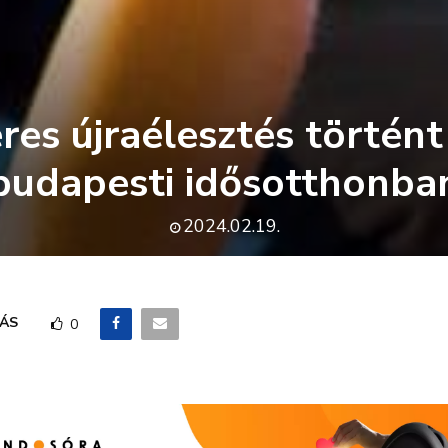
eres újraélesztés történt
budapesti idősotthonba
2024.02.19.
ÁS
0