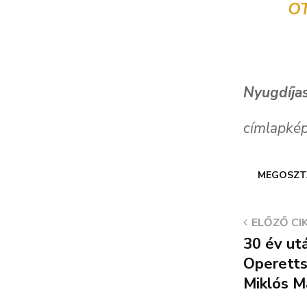
O
Nyugdíja
címlapkép
MEGOSZT
ELŐZŐ CI
30 év utá
Operetts
Miklós M