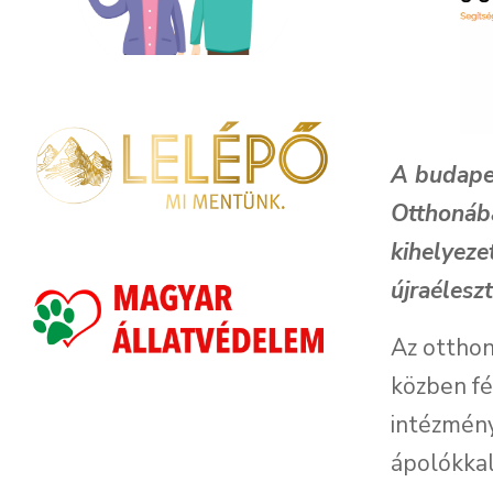
A budapes
Otthonába
kihelyeze
újraélesz
Az otthon
közben fé
intézmény
ápolókkal