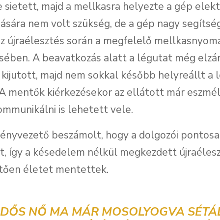
e sietett, majd a mellkasra helyezte a gép elekt
ására nem volt szükség, de a gép nagy segítsé
az újraélesztés során a megfelelő mellkasnyom
ésében. A beavatkozás alatt a légutat még elzár
 kijutott, majd nem sokkal később helyreállt a 
 A mentők kiérkezésekor az ellátott már eszmé
kommunikálni is lehetett vele.
ényvezető beszámolt, hogy a dolgozói pontosa
t, így a késedelem nélkül megkezdett újraéles
tően életet mentettek.
IDŐS NŐ MA MÁR MOSOLYOGVA SÉTÁ