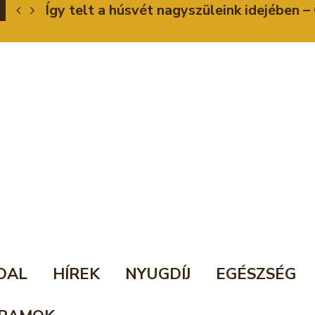
Így telt a húsvét nagyszüleink idejében
DAL
HÍREK
NYUGDÍJ
EGÉSZSÉG