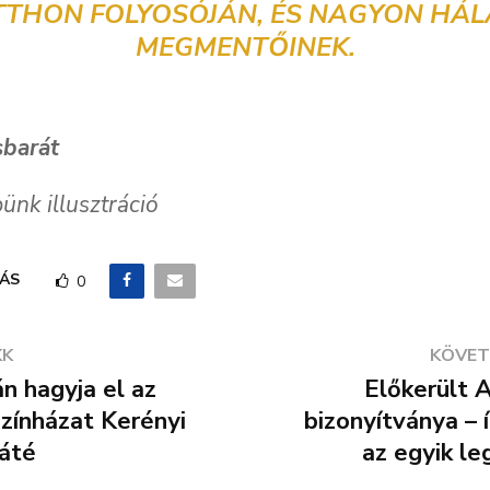
TTHON FOLYOSÓJÁN, ÉS NAGYON HÁL
MEGMENTŐINEK.
sbarát
ünk illusztráció
ÁS
0
KK
KÖVET
n hagyja el az
Előkerült 
zínházat Kerényi
bizonyítványa – 
áté
az egyik l