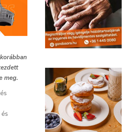
e korábban
kezdett
te meg.
zés
 és