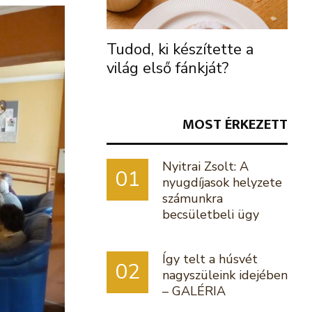
Tudod, ki készítette a
világ első fánkját?
MOST ÉRKEZETT
Nyitrai Zsolt: A
01
nyugdíjasok helyzete
számunkra
becsületbeli ügy
Így telt a húsvét
02
nagyszüleink idejében
– GALÉRIA