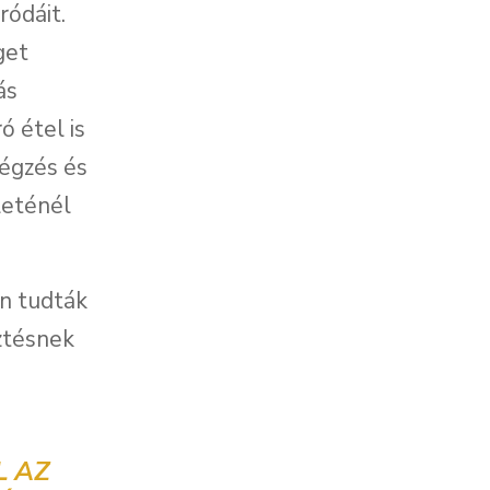
ródáit.
get
ás
ó étel is
légzés és
leténél
n tudták
ztésnek
L AZ