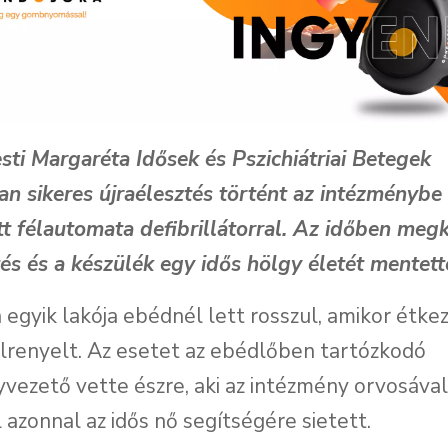
ti Margaréta Idősek és Pszichiátriai Betegek
n sikeres újraélesztés történt az intézményb
tt félautomata defibrillátorral. Az időben meg
tés és a készülék egy idős hölgy életét mentet
 egyik lakója ebédnél lett rosszul, amikor étke
lrenyelt. Az esetet az ebédlőben tartózkodó
vezető vette észre, aki az intézmény orvosával
 azonnal az idős nő segítségére sietett.