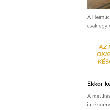
A Heimlic
csak egy 
AZ 
OXI
KÉS
Ekkor k
A mellkas
intézmény 