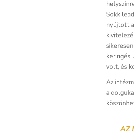
helyszínr
Sokk lead
nyújtott 
kivitelez
sikeresen
keringés.
volt, és 
Az intézm
a dolguka
köszönhe
AZ 