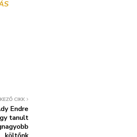
ÁS
KEZŐ CIKK
Ady Endre
így tanult
egnagyobb
költőnk