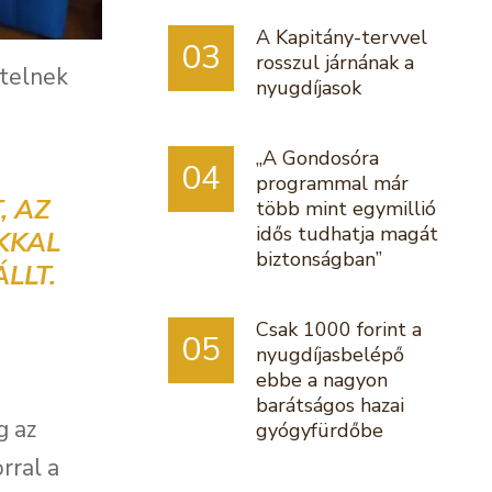
A Kapitány-tervvel
03
rosszul járnának a
ételnek
nyugdíjasok
„A Gondosóra
04
programmal már
, AZ
több mint egymillió
idős tudhatja magát
KKAL
biztonságban”
LLT.
Csak 1000 forint a
05
nyugdíjasbelépő
ebbe a nagyon
barátságos hazai
g az
gyógyfürdőbe
rral a