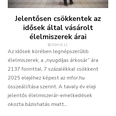
Jelentősen csökkentek az
idősek által vásárolt
élelmiszerek árai
2026.01.12.
Az idősek körében legnépszerűbb
élelmiszerek, a „nyugdíjas árkosár” ára
2137 forinttal, 7 százalékkal csökkent
2025 elejéhez képest az mfor.hu
összeállítása szerint. A tavaly év eleji
jelentős élelmiszerár-emelkedések
okozta bázishatás miatt...