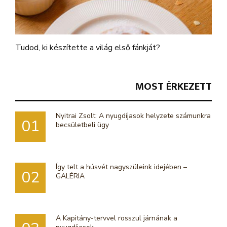
Tudod, ki készítette a világ első fánkját?
MOST ÉRKEZETT
Nyitrai Zsolt: A nyugdíjasok helyzete számunkra
01
becsületbeli ügy
Így telt a húsvét nagyszüleink idejében –
02
GALÉRIA
A Kapitány-tervvel rosszul járnának a