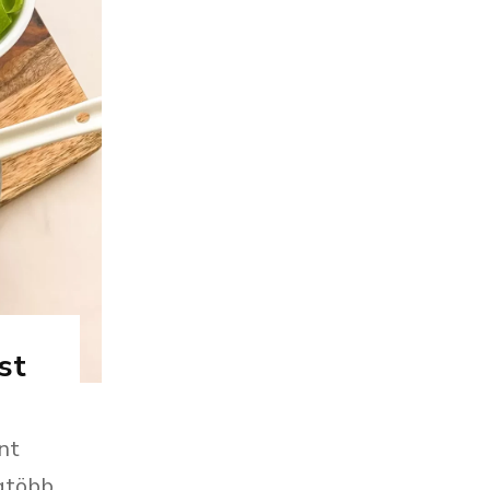
st
nt
gtöbb