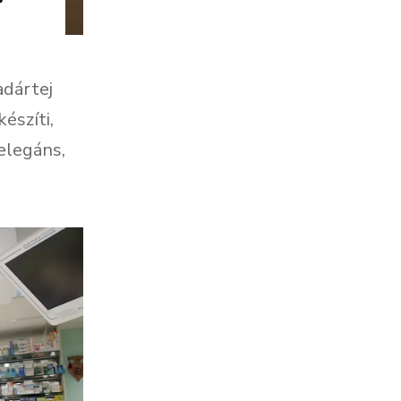
adártej
észíti,
elegáns,