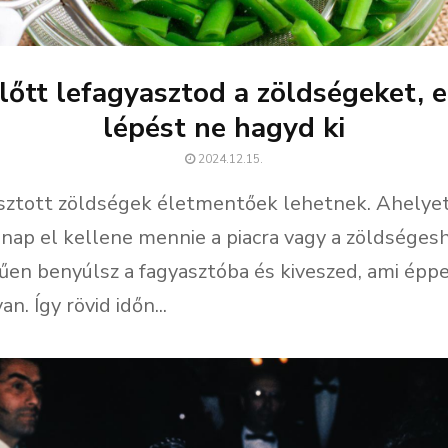
lőtt lefagyasztod a zöldségeket, e
lépést ne hagyd ki
2024.12.15.
sztott zöldségek életmentőek lehetnek. Ahelyet
nap el kellene mennie a piacra vagy a zöldségesh
űen benyúlsz a fagyasztóba és kiveszed, ami épp
an. Így rövid időn...