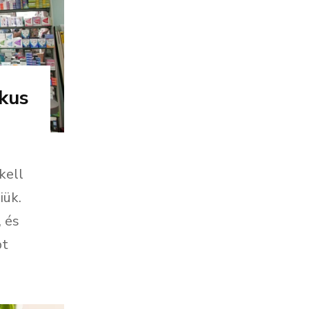
ikus
kell
iük.
, és
pt