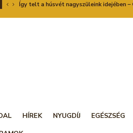
Így telt a húsvét nagyszüleink idejében
DAL
HÍREK
NYUGDÍJ
EGÉSZSÉG