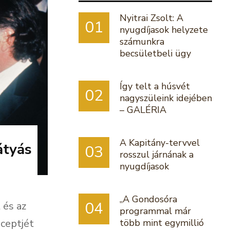
Nyitrai Zsolt: A
01
nyugdíjasok helyzete
számunkra
becsületbeli ügy
Így telt a húsvét
02
nagyszüleink idejében
– GALÉRIA
A Kapitány-tervvel
átyás
03
rosszul járnának a
nyugdíjasok
„A Gondosóra
04
 és az
programmal már
ceptjét
több mint egymillió