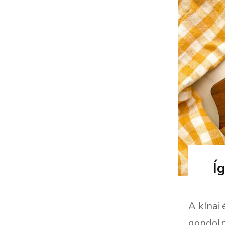
Í
A kínai
gondoln