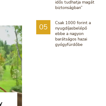
idős tudhatja magát
biztonságban”
Csak 1000 forint a
05
nyugdíjasbelépő
ebbe a nagyon
barátságos hazai
gyógyfürdőbe
y