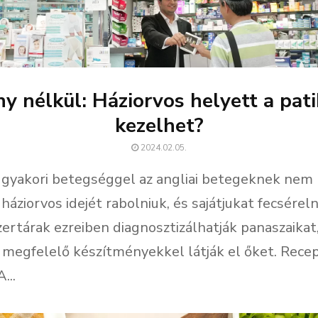
y nélkül: Háziorvos helyett a pat
kezelhet?
2024.02.05.
gyakori betegséggel az angliai betegeknek nem 
háziorvos idejét rabolniuk, és sajátjukat fecséreln
ertárak ezreiben diagnosztizálhatják panaszaikat
 megfelelő készítményekkel látják el őket. Rece
...