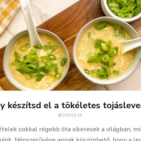
gy készítsd el a tökéletes tojásleve
2024.01.15.
 ételek sokkal régebb óta sikeresek a világban, mi
ánk. Népszerűsége annak köszönhető, hogy a le