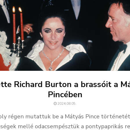
ette Richard Burton a brassóit a M
Pincében
2024.08.05.
oly régen mutattuk be a Mátyás Pince történetét
ségek mellé odacsempésztük a pontypaprikás re