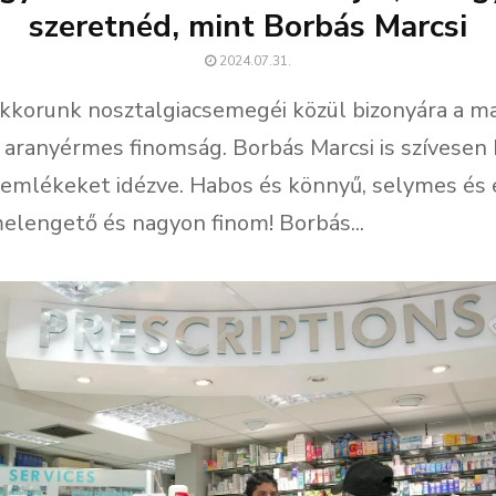
szeretnéd, mint Borbás Marcsi
2024.07.31.
korunk nosztalgiacsemegéi közül bizonyára a m
 aranyérmes finomság. Borbás Marcsi is szívesen k
 emlékeket idézve. Habos és könnyű, selymes és 
melengető és nagyon finom! Borbás...