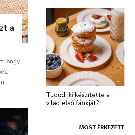
zt a
t, hogy
ez,
en
Tudod, ki készítette a
világ első fánkját?
MOST ÉRKEZETT