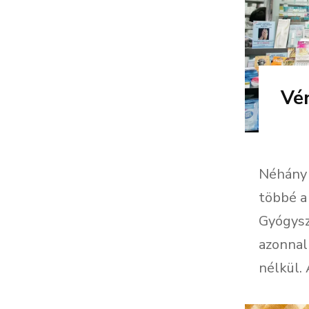
Vén
Néhány 
többé a 
Gyógysz
azonnal
nélkül. A