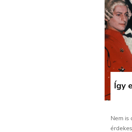
Így 
Nem is 
érdekes